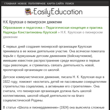
ГЛАВНАЯ
НОВОЕ
ПОПУЛЯРНОЕ
КАРТА САЙТА
ПОИСК
Н.К. Крупская о пионерском движении
Образование и педагогика
»
Педагогическая концепция и практика
Надежды Константиновны Крупской
» Н.К. Крупская о пионерском
движении
С первых дней создания пионерской организации Крупская
принимала в ее жизни деятельное участие. Она всячески помогала
борьбе с буржуазным детским движением (бойскаутизмом),
имевшим известное распространение среди молодежи в первые
годы революции, и стремилась связать деятельность новой,
пролетарской организации со школой.
Детское коммунистическое движение, писала Н. К. Крупская еще в
1922 году, поможет «воспитать детей не пассивными созерцателями
строительства социализма, а активными его строителями». Она
считала, что пионерская организация должна быть школой
коллективизма, школой общей деятельности на благо
социалистической Родины.
В статье «Школа и пионердвижение» (1924) она выясняла сложные