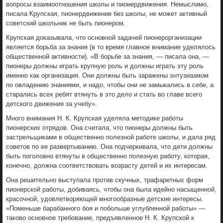
вопросы взаимоотношения школы и пиоиердвижения. Немыслимо,
писала Крупская, пионердвижение без школы, не может активный
советский школьник не быть пионером.
Крупская доказывала, что основной задачей пионерорганизации
является борьба за знания (в то время главное внимание уделялось
общественной активности). «В борьбе за знания, — писала она, —
пионеры должны играть крупную роль и должны играть эту роль
именно как организация. Они должны быть заражены энтузиазмом
по овладению знаниями, и надо, чтобы они не замыкались в себе, а
старались всех ребят втянуть в это дело и стать во главе всего
детского движения за учебу».
Много внимания Н. К. Крупская уделяла методике работы
пионерских отрядов. Она считала, что пионеры должны быть
застрельщиками в общественно полезной работе школы, и дала ряд
советов по ее развертыванию. Она подчеркивала, что дети должны
быть поголовно втянуты в общественно полезную работу, которая,
конечно, должна соответствовать возрасту детей и их интересам.
Она решительно выступала против скучных, трафаретных форм
пионерской работы, добиваясь, чтобы она была идейно насыщенной,
красочной, удовлетворяющей многообразные детские интересы.
«Поменьше барабанного боя и побольше углубленной работы» —
таково основное требование, предъявленное Н. К. Крупской к