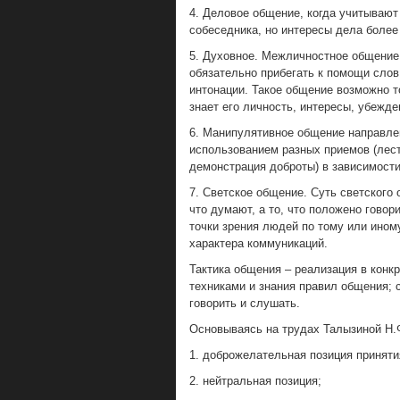
4. Деловое общение, когда учитывают 
собеседника, но интересы дела боле
5. Духовное. Межличностное общение 
обязательно прибегать к помощи слов
интонации. Такое общение возможно т
знает его личность, интересы, убежде
6. Манипулятивное общение направле
использованием разных приемов (лесть
демонстрация доброты) в зависимости
7. Светское общение. Суть светского 
что думают, а то, что положено говор
точки зрения людей по тому или ином
характера коммуникаций.
Тактика общения – реализация в конк
техниками и знания правил общения; 
говорить и слушать.
Основываясь на трудах Талызиной Н.
1. доброжелательная позиция приняти
2. нейтральная позиция;