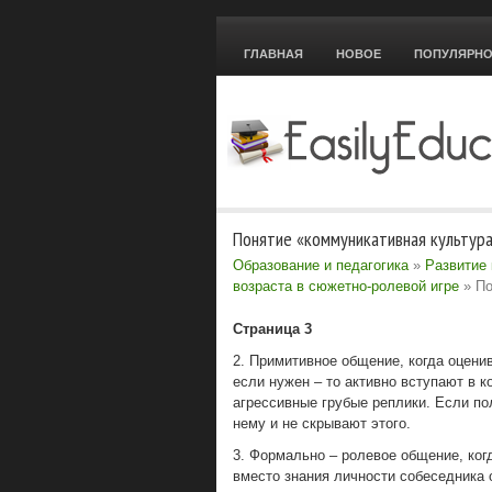
ГЛАВНАЯ
НОВОЕ
ПОПУЛЯРН
Понятие «коммуникативная культур
Образование и педагогика
»
Развитие 
возраста в сюжетно-ролевой игре
» По
Страница 3
2. Примитивное общение, когда оцени
если нужен – то активно вступают в к
агрессивные грубые реплики. Если по
нему и не скрывают этого.
3. Формально – ролевое общение, ког
вместо знания личности собеседника 