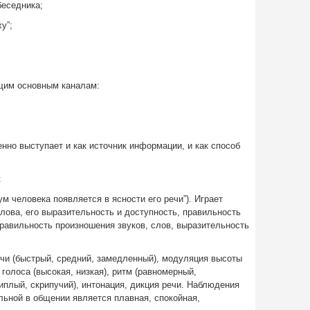
беседника;
у”;
щим основным каналам:
нно выступает и как источник информации, и как способ
:
ум человека появляется в ясности его речи”). Играет
лова, его выразительность и доступность, правильность
правильность произношения звуков, слов, выразительность
ечи (быстрый, средний, замедленный), модуляция высоты
 голоса (высокая, низкая), ритм (равномерный,
иплый, скрипучий), интонация, дикция речи. Наблюдения
льной в общении является плавная, спокойная,