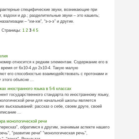
арактерные специфические звуки, возникающие при
, вздохи и др.; разделительные звуки – это кашель;
азализации – “хм-хм”, “э-э-э” и другие.
Страницы:
1
2
3
4
5
ллия
номер относится к редким элементам. Содержание его в
 время от 6x10-4 до 2x10-4. Такую малую
яют его способностью взаимодействовать с протонами и
 этого объясне ...
ках иностранного языка в 5-6 классах
ент государственного стандарта по иностранному языку,
нологической речи для начальной школы является
х высказываний: рассказ о себе, своем друге, своей
писание ...
нра монологической речи
ересказ", обратимся к другим, значимым аспекте нашего
речь", "развитие речи" "монологическая речь",
, "текст". Результат ...