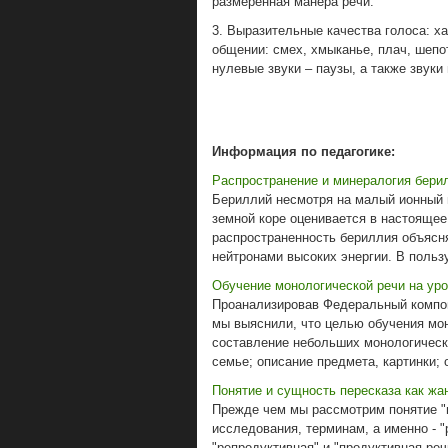
размеренная манера речи.
3. Выразительные качества голоса: х
общении: смех, хмыканье, плач, шепот
нулевые звуки – паузы, а также звуки н
Информация по педагогике:
Распространение и минералогия бери
Бериллий несмотря на малый ионный 
земной коре оценивается в настоящее
распространенность бериллия объясн
нейтронами высоких энергии. В пользу
Обучение монологической речи на уро
Проанализировав Федеральный компон
мы выяснили, что целью обучения мо
составление небольших монологически
семье; описание предмета, картинки; о
Понятие и сущность пересказа как жа
Прежде чем мы рассмотрим понятие "п
исследования, терминам, а именно - "
"репродуктивная" и "продуктивная речь"