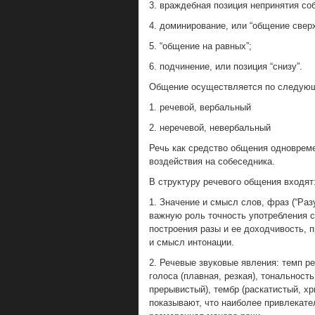
3. враждебная позиция непринятия со
4. доминирование, или “общение сверх
5. “общение на равных”;
6. подчинение, или позиция “снизу”.
Общение осуществляется по следую
1. речевой, вербальный
2. неречевой, невербальный
Речь как средство общения одновреме
воздействия на собеседника.
В структуру речевого общения входят
1. Значение и смысл слов, фраз (“Раз
важную роль точность употребления с
построения разы и ее доходчивость, 
и смысл интонации.
2. Речевые звуковые явления: темп р
голоса (плавная, резкая), тональность
прерывистый), тембр (раскатистый, хр
показывают, что наиболее привлекате