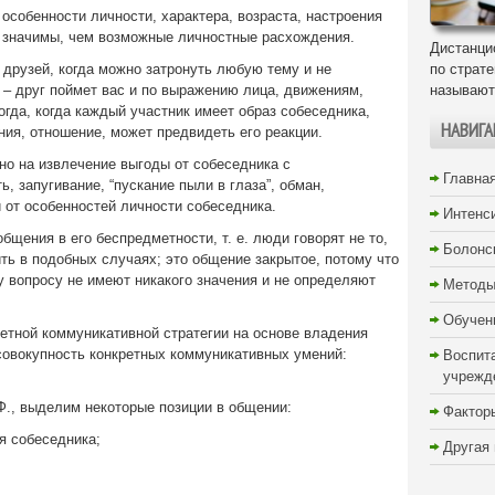
особенности личности, характера, возраста, настроения
е значимы, чем возможные личностные расхождения.
Дистанци
друзей, когда можно затронуть любую тему и не
по страт
 – друг поймет вас и по выражению лица, движениям,
называют
огда, когда каждый участник имеет образ собеседника,
НАВИГА
ния, отношение, может предвидеть его реакции.
но на извлечение выгоды от собеседника с
Главна
, запугивание, “пускание пыли в глаза”, обман,
 от особенностей личности собеседника.
Интенс
общения в его беспредметности, т. е. люди говорят не то,
Болонс
ить в подобных случаях; это общение закрытое, потому что
у вопросу не имеют никакого значения и не определяют
Методы
Обучен
ретной коммуникативной стратегии на основе владения
совокупность конкретных коммуникативных умений:
Воспит
учрежд
Ф., выделим некоторые позиции в общении:
Фактор
я собеседника;
Другая