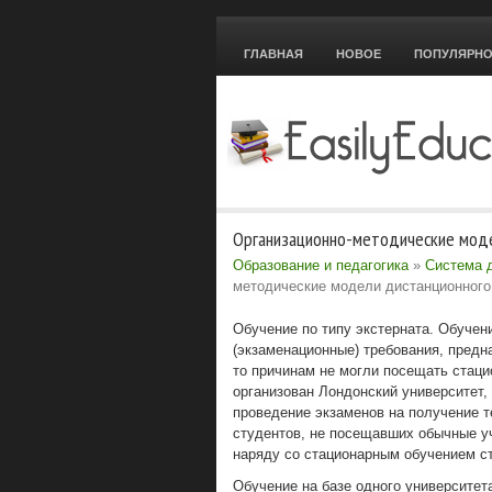
ГЛАВНАЯ
НОВОЕ
ПОПУЛЯРН
Организационно-методические моде
Образование и педагогика
»
Система 
методические модели дистанционного
Обучение по типу экстерната. Обучен
(экзаменационные) требования, предн
то причинам не могли посещать стаци
организован Лондонский университет,
проведение экзаменов на получение те
студентов, не посещавших обычные у
наряду со стационарным обучением с
Обучение на базе одного университет