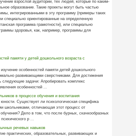
учение взрослой аудитории, тех людей, которые по каким-
льное образование. Такие проекты могут быть частью
ммы, интегрированными в эту программу (примеры таких
ли специально ориентированные на определенную
танская программа грамотности), или специально
граммы здоровья, как, например, программы для
стей памяти у детей дошкольного возраста с
 изучение особенностей памяти детей дошкольного
ормально развивающими сверстниками. Для достижения
ь следующие задачи: Апробировать комплекс
явления особенностей ...
ьников в процессе обучения и воспитания
 юности. Существует ли психологическая специфика
ми школьниками, отличающая этот процесс от
обучения? Дело в том, что после бурных, скачкообразных
психического р ...
зычных речевых навыков
итие практических, образовательных, развивающих и