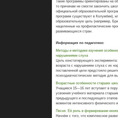
Такие программы ориентированы на об
то причинам не смогли закончить шко
официальной образовательной програ
программ существуют в Колумбии), и
образовательную цель (например, Бри
нацеленные на профилактические про
развивающихся стран.
Информация по педагогике:
Методы и методики изучения особенно
нарушениями слуха
Цель констатирующего эксперимента:
возраста с нарушением слуха с их н
поставленной цели предстояло решит
психодиагностических методик для вы
Возрастные особенности старших школ
Учащиеся 15—16 лет вступают в пору
усвоения учебного материала старши
предыдущего и последующего этапов 
моментов интенсивного физического и 
Песня. Её роль в формировании иноя
Начнём с того, что комплексное разв