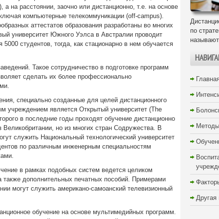
, а на расстоянии, заочно или дистанционно, т.е. на основе
ключая компьютерные телекоммуникации (off-campus).
Дистанци
образных аттестатов образования разработаны во многих
по страт
овый университет Южного Уэлса в Австралии проводит
называют
 5000 студентов, тогда, как стационарно в нем обучается
НАВИГА
аведений. Такое сотрудничество в подготовке программ
зволяет сделать их более профессионально
Главна
ми.
Интенс
ния, специально созданные для целей дистанционного
м учреждением является Открытый университет (The
Болонс
которого в последние годы проходят обучение дистанционно
Методы
з Великобритании, но из многих стран Содружества. В
огут служить Национальный технологический университет
Обучен
удентов по различным инженерным специальностям
жами.
Воспит
учрежд
ение в рамках подобных систем ведется целиком
а также дополнительных печатных пособий. Примерами
Фактор
янии могут служить американо-самоанский телевизионный
Другая
анционное обучение на основе мультимедийных программ.