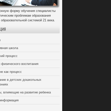
онную форму обучения специалисты
егическим проблемам образования
 образовательной системой 21 века.
ЦИЯ
я
ивная школа
кий процесс
 физического воспитания
ие как процесс
ание в детских дошкольных
ениях
ы, влияющие на развитие ребенка
 информация