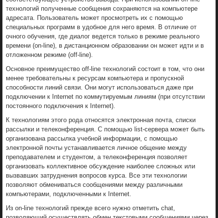
технологий полученные сообщения сохраняются на компьютере
адресата. Пользователь может просмотреть их с помощью
специальных программ в удобное для него время. В отличие от
очного обучения, где диалог ведется только в режиме реального
времени (on-line), в дистанционном образовании он может идти и в
отложенном режиме (off-line).
Основное преимущество off-line технологий состоит в том, что они
менее требовательны к ресурсам компьютера и пропускной
способности линий связи. Они могут использоваться даже при
подключении к Internet по коммутируемым линиям (при отсутствии
постоянного подключения к Internet).
К технологиям этого рода относятся электронная почта, списки
рассылки и телеконференция. С помощью list-сервера может быть
организована рассылка учебной информации, с помощью
электронной почты устанавливается личное общение между
преподавателем и студентом, а телеконференция позволяет
организовать коллективное обсуждение наиболее сложных или
вызвавших затруднения вопросов курса. Все эти технологии
позволяют обмениваться сообщениями между различными
компьютерами, подключенными к Internet.
Из on-line технологий прежде всего нужно отметить chat,
позволяющий осуществлять обмен текстовыми сообщениями через