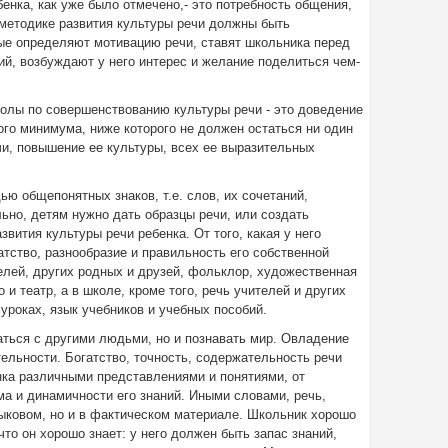
енка, как уже было отмечено,- это потребность общения,
 методике развития культуры речи должны быть
ые определяют мотивацию речи, ставят школьника перед
й, возбуждают у него интерес и желание поделиться чем-
колы по совершенствованию культуры речи - это доведение
го минимума, ниже которого не должен остаться ни один
и, повышение ее культуры, всех ее выразительных
ю общепонятных знаков, т.е. слов, их сочетаний,
ьно, детям нужно дать образцы речи, или создать
звития культуры речи ребенка. От того, какая у него
атство, разнообразие и правильность его собственной
телей, других родных и друзей, фольклор, художественная
 и театр, а в школе, кроме того, речь учителей и других
уроках, язык учебников и учебных пособий.
аться с другими людьми, но и познавать мир. Овладение
тельности. Богатство, точность, содержательность речи
нка различными представлениями и понятиями, от
ма и динамичности его знаний. Иными словами, речь,
зыковом, но и в фактическом материале. Школьник хорошо
что он хорошо знает: у него должен быть запас знаний,