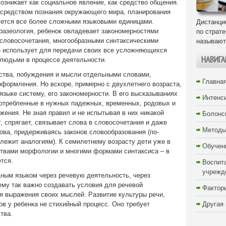
озникает как социальное явление, как средство общения.
е средством познания окружающего мира, планирования
зуется все более сложными языковыми единицами.
Дистанци
разеология, ребенок овладевает закономерностями
по страт
 словосочетания, многообразными синтаксическими
называют
он использует для передачи своих все усложняющихся
НАВИГА
людьми в процессе деятельности.
ства, побуждения и мысли отдельными словами,
Главна
формления. Но вскоре, примерно с двухлетнего возраста,
языке систему, его закономерности. В его высказываниях
Интенс
потребленные в нужных падежных, временных, родовых и
ения. Не зная правил и не испытывая в них никакой
Болонс
, спрягает, связывает слова в словосочетания и даже
Методы
ова, придерживаясь законов словообразования (по-
лежит аналогиям). К семилетнему возрасту дети уже в
Обучен
твами морфологии и многими формами синтаксиса – в
тся.
Воспит
учрежд
ным языком через речевую деятельность, через
чему так важно создавать условия для речевой
Фактор
я выражения своих мыслей. Развитие культуры речи,
в у ребенка не стихийный процесс. Оно требует
Другая
тва.