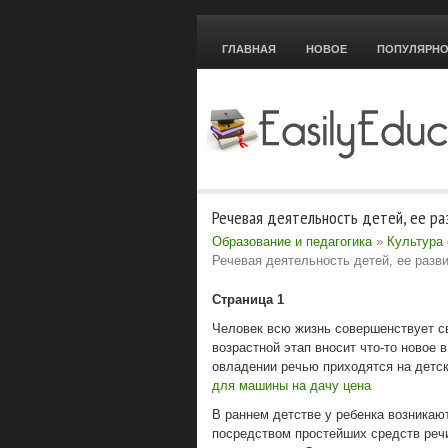
ГЛАВНАЯ
НОВОЕ
ПОПУЛЯРН
Речевая деятельность детей, ее ра
Образование и педагогика
»
Культура
Речевая деятельность детей, ее разви
Страница 1
Человек всю жизнь совершенствует с
возрастной этап вносит что-то новое 
овладении речью приходятся на детс
для машины на дачу цена
В раннем детстве у ребенка возникаю
посредством простейших средств речи