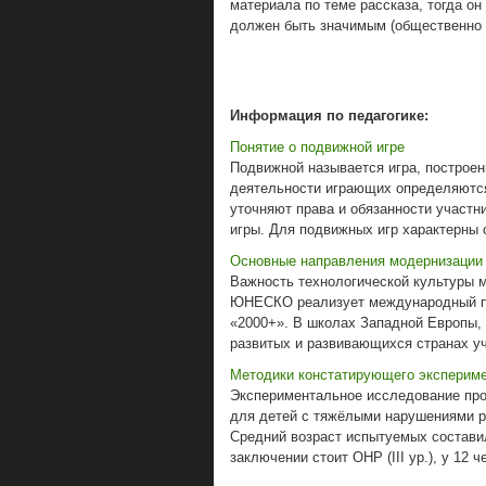
материала по теме рассказа, тогда о
должен быть значимым (общественно 
Информация по педагогике:
Понятие о подвижной игре
Подвижной называется игра, построен
деятельности играющих определяются
уточняют права и обязанности участн
игры. Для подвижных игр характерны 
Основные направления модернизации 
Важность технологической культуры 
ЮНЕСКО реализует международный про
«2000+». В школах Западной Европы, 
развитых и развивающихся странах уч
Методики констатирующего эксперим
Экспериментальное исследование про
для детей с тяжёлыми нарушениями ре
Средний возраст испытуемых составил
заключении стоит ОНР (III ур.), у 12 че