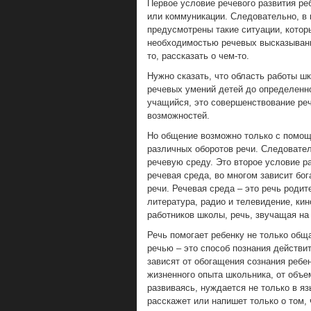
Первое условие речевого развития реб
или коммуникации. Следовательно, в
предусмотрены такие ситуации, котор
необходимостью речевых высказывани
то, рассказать о чем-то.
Нужно сказать, что область работы ш
речевых умений детей до определенно
учащийся, это совершенствование реч
возможностей.
Но общение возможно только с помощь
различных оборотов речи. Следовател
речевую среду. Это второе условие ра
речевая среда, во многом зависит бог
речи. Речевая среда – это речь роди
литература, радио и телевидение, кино
работников школы, речь, звучащая на 
Речь помогает ребенку не только общ
речью – это способ познания действи
зависят от обогащения сознания ребе
жизненного опыта школьника, от объе
развиваясь, нуждается не только в я
расскажет или напишет только о том, 