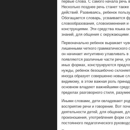
первые слова. С самого начала речь в
Несколько позднее речь станет такж
действий. Развиваясь, ребенок поль
Обогащается словарь, усваивается ф
словообразования, словоизменения и
конструкциями. Эти средства языка 
знаний, для общения с окружающими 
Первоначально ребенок выражает чув
лишенными четкого грамматического о
он начинает интуитивно улавливать в 
появляются различные части речи, у
иных формах, конструируются предлож
нужды, ребенок безошибочно склоняет
иногда образует совершенно новые сл
видимому, в этом важная роль принад
основном владеют важнейшими средс
пределах разговорного стиля, разумее
Иными словами, дети овладевают род
восприятие речи и говорение. Вот по
деятельности детей, для общения, дл
произношения, употребления форм сло
постоянного педагогического руководс