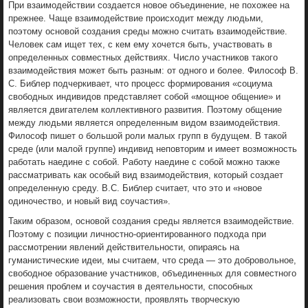
При взаимодействии создается новое объединение, не похожее на
прежнее. Чаще взаимодействие происходит между людьми,
поэтому основой создания среды можно считать взаимодействие.
Человек сам ищет тех, с кем ему хочется быть, участвовать в
определенных совместных действиях. Число участников такого
взаимодействия может быть разным: от одного и более. Философ В.
С. Библер подчеркивает, что процесс формирования «социума
свободных индивидов представляет собой «мощное общение» и
является двигателем коллективного развития. Поэтому общение
между людьми является определенным видом взаимодействия.
Философ пишет о большой роли малых групп в будущем. В такой
среде (или малой группе) индивид неповторим и имеет возможность
работать наедине с собой. Работу наедине с собой можно также
рассматривать как особый вид взаимодействия, который создает
определенную среду. В.С. Библер считает, что это и «новое
одиночество, и новый вид соучастия».
Таким образом, основой создания среды является взаимодействие.
Поэтому с позиции личностно-ориентированного подхода при
рассмотрении явлений действительности, опираясь на
гуманистические идеи, мы считаем, что среда — это добровольное,
свободное образование участников, объединенных для совместного
решения проблем и соучастия в деятельности, способных
реализовать свои возможности, проявлять творческую