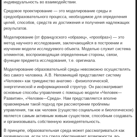
индивидуальность во взаимодействии.
Средовое проектирование — это моделирование среды и
средообразовательного процесса, необходимое для определения
целей, способов, средств их достижения и получения надлежащих
результатов.
Моделирование (от французского «образец», «прообраз») — это
метод научного исследования, заключающийся в построении и
изучении модели исследуемого объекта. Моделью служит система
элементов, воспроизводящая определенные стороны, связи,
функции предмета исследования, т.е. оригинала.
Моделирование образовательной среды невозможно осуществлять
без самого человека. А.В. Непомнящий представляет систему
«Человек» как триединство анатомо - физиологической,
энергетической и информационной структур. Он рассматривает
основные способы управления с помощью модели «Человек—
Развитие», «Человек—Среда». Нам представляется вполне
правомерным такой подход при рассмотрении проблемы
управления, так как человек (существо социальное и биологическое)
является самым активным живым существом, способным создавать
и организовывать собственную жизнедеятельность.
В принципе, образовательная среда может рассматриваться как
развивающая, если эта среда обеспечивает возможности, во-