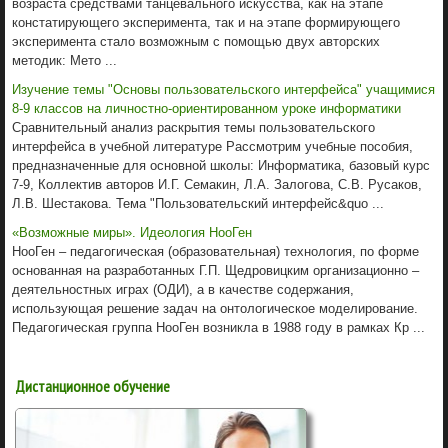
возраста средствами танцевального искусства, как на этапе
констатирующего эксперимента, так и на этапе формирующего
эксперимента стало возможным с помощью двух авторских
методик: Мето ...
Изучение темы "Основы пользовательского интерфейса" учащимися
8-9 классов на личностно-ориентированном уроке информатики
Сравнительный анализ раскрытия темы пользовательского
интерфейса в учебной литературе Рассмотрим учебные пособия,
предназначенные для основной школы: Информатика, базовый курс
7-9, Коллектив авторов И.Г. Семакин, Л.А. Залогова, С.В. Русаков,
Л.В. Шестакова. Тема "Пользовательский интерфейс&quo ...
«Возможные миры». Идеология НооГен
НооГен – педагогическая (образовательная) технология, по форме
основанная на разработанных Г.П. Щедровицким организационно –
деятельностных играх (ОДИ), а в качестве содержания,
использующая решение задач на онтологическое моделирование.
Педагогическая группа НооГен возникла в 1988 году в рамках Кр ...
Дистанционное обучение