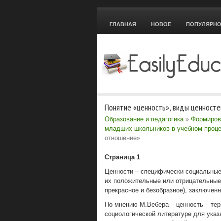
ГЛАВНАЯ
НОВОЕ
ПОПУЛЯРН
Понятие «ценность», виды ценност
Образование и педагогика
»
Формирова
младших школьников в учебном проц
отношение»
Страница 1
Ценности – специфически социальны
их положительные или отрицательные 
прекрасное и безобразное), заключен
По мнению М.Вебера – ценность – те
социологической литературе для указ