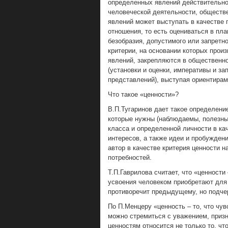
определенных явлений действительно
человеческой деятельности, обществ
явлений может выступать в качестве 
отношения, то есть оцениваться в пла
безобразия, допустимого или запретно
критерии, на основании которых про
явлений, закрепляются в общественно
(установки и оценки, императивы и з
представлений), выступая ориентирам
Что такое «ценности»?
В.П.Тугаринов дает такое определени
которые нужны (наблюдаемы, полезны
класса и определенной личности в ка
интересов, а также идеи и пробуждени
автор в качестве критерия ценности 
потребностей.
Т.П.Гаврилова считает, что «ценности 
усвоения человеком приобретают для
противоречит предыдущему, но подчер
По П.Менцеру «ценность – то, что чу
можно стремиться с уважением, призн
ценностям относится не только то, чт