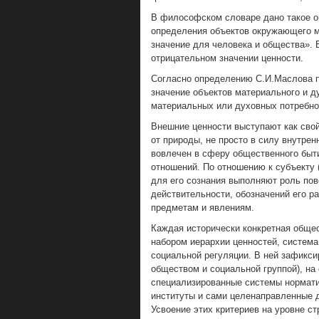
В философском словаре дано такое о
определения объектов окружающего м
значение для человека и общества». 
отрицательном значении ценности.
Согласно определению С.И.Маслова 
значение объектов материального и д
материальных или духовных потребно
Внешние ценности выступают как свой
от природы, не просто в силу внутренн
вовлечен в сферу общественного быт
отношений. По отношению к субъекту 
для его сознания выполняют роль по
действительности, обозначений его 
предметам и явлениям.
Каждая исторически конкретная обще
набором иерархии ценностей, система
социальной регуляции. В ней зафикси
обществом и социальной группой), на
специализированные системы нормати
институты и сами целенаправленные д
Усвоение этих критериев на уровне с