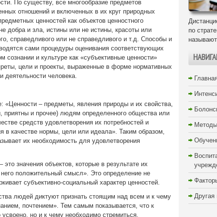
сти. По существу, все многообразие предметов
енных отношений и включенных в их круг природных
предметных ценностей как объектов ценностного
Дистанци
не добра и зла, истины или не истины, красоты или
по страт
го, справедливого или не справедливого и т.д. Способы и
называют
изводятся сами процедуры оценивания соответствующих
НАВИГА
м сознании и культуре как «субъективные ценности»
апреты, цели и проекты, выраженные в форме нормативных
и деятельности человека.
Главна
Интенс
е: «Ценности – предметы, явления природы и их свойства,
Болонс
, приятны и прочее) людям определенного общества или
честве средств удовлетворения их потребностей и
Методы
я в качестве нормы, цели или идеала». Таким образом,
Обучен
называет их необходимость для удовлетворения
Воспит
– это значения объектов, которые в результате их
учрежд
 него положительный смысл». Это определение не
Фактор
кивает субъективно-социальный характер ценностей.
Другая
вства людей диктуют признать стоящим над всем и к чему
анием, почтением». Тем самым показывается, что к
о усвоено, но и к чему необходимо стремиться.