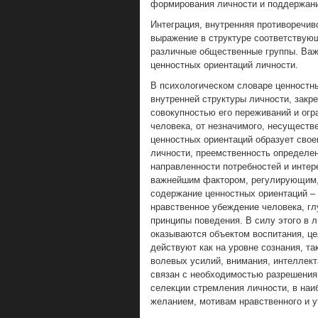
формирования личности и поддержани
Интеграция, внутренняя противоречи
выражение в структуре соответствующ
различные общественные группы. Важ
ценностных ориентаций личности.
В психологическом словаре ценностн
внутренней структуры личности, зак
совокупностью его переживаний и ог
человека, от незначимого, несуществ
ценностных ориентаций образует свое
личности, преемственность определен
направленности потребностей и интер
важнейшим фактором, регулирующим,
содержание ценностных ориентаций – 
нравственное убеждение человека, гл
принципы поведения. В силу этого в 
оказываются объектом воспитания, ц
действуют как на уровне сознания, та
волевых усилий, внимания, интеллект
связан с необходимостью разрешения
селекции стремления личности, в на
желанием, мотивам нравственного и у