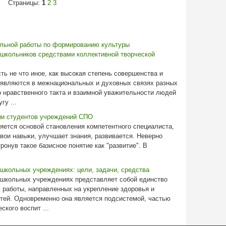
Страницы:
1
2
3
альной работы по формированию культуры
школьников средствами коллективной творческой
ь не что иное, как высокая степень совершенства и
роявляются в межнациональных и духовных связях разных
 нравственного такта и взаимной уважительности людей
гу ...
ии студентов учреждений СПО
яется основой становления компетентного специалиста,
вои навыки, улучшает знания, развивается. Неверно
ронув такое базисное понятие как "развитие". В
школьных учреждениях: цели, задачи, средства
ошкольных учреждениях представляет собой единство
в работы, направленных на укрепление здоровья и
етей. Одновременно она является подсистемой, частью
кого воспит ...