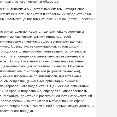
я нормативного порядка в обществе.
вость и динамизм общественных систем находят свое
их им ценностных систем и способах их воздействия на
ный элемент ценностных отношений в обществе – системы
ые ориентации понимаются как важнейшие элементы
репленные жизненным опытом индивида, всей
раничивающие значимое, существенное для данного
енного. Совокупность сложившихся, устоявшихся
го рода ось сознания, обеспечивающую устойчивость
ного типа поведения и деятельности, выраженную в
есов. В силу этого ценностные ориентации выступают
 детерминирующим мотивацию личности. Основное
политическое, философское (мировоззренческое),
убокие и постоянные привязанности, нравственные
любом обществе ценностные ориентации личности
еленаправленного воздействия. Ценностные ориентации
к и на уровне подсознания, определяя направленность
а. Механизм действия и развития ценностных ориентаций
 противоречий и конфликтов в мотивационной сфере,
иболее общей форме выраженной в борьбе между долгом и
тилитарного порядка.