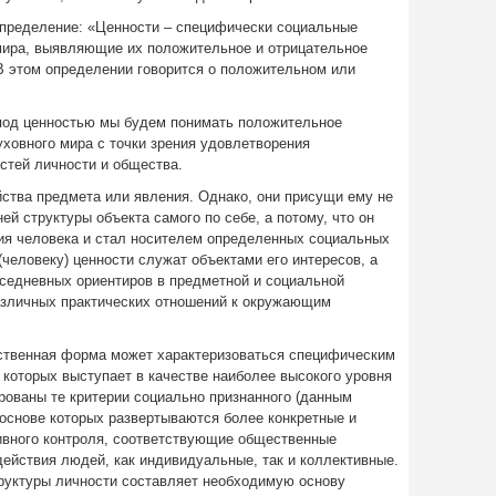
пределение: «Ценности – специфически социальные
ира, выявляющие их положительное и отрицательное
В этом определении говорится о положительном или
под ценностью мы будем понимать положительное
уховного мира с точки зрения удовлетворения
стей личности и общества.
ства предмета или явления. Однако, они присущи ему не
ей структуры объекта самого по себе, а потому, что он
ия человека и стал носителем определенных социальных
(человеку) ценности служат объектами его интересов, а
вседневных ориентиров в предметной и социальной
различных практических отношений к окружающим
ственная форма может характеризоваться специфическим
 которых выступает в качестве наиболее высокого уровня
рованы те критерии социально признанного (данным
 основе которых развертываются более конкретные и
вного контроля, соответствующие общественные
ействия людей, как индивидуальные, так и коллективные.
труктуры личности составляет необходимую основу