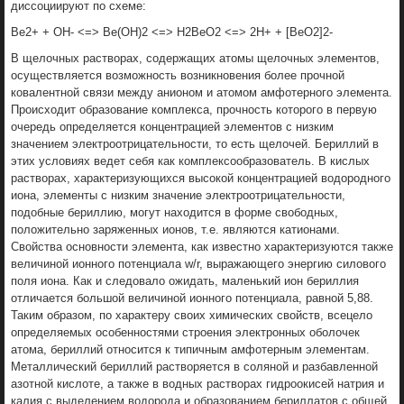
дисcоциируют по схеме:
Be2+ + OH- <=> Be(OH)2 <=> H2BeO2 <=> 2H+ + [BeO2]2-
В щелочных растворах, содержащих атомы щелочных элементов,
осуществляется возможность возникновения более прочной
ковалентной связи между анионом и атомом амфотерного элемента.
Происходит образование комплекса, прочность которого в первую
очередь определяется концентрацией элементов с низким
значением электроотрицательности, то есть щелочей. Бериллий в
этих условиях ведет себя как комплексообразователь. В кислых
растворах, характеризующихся высокой концентрацией водородного
иона, элементы с низким значение электроотрицательности,
подобные бериллию, могут находится в форме свободных,
положительно заряженных ионов, т.е. являются катионами.
Свойства основности элемента, как известно характеризуются также
величиной ионного потенциала w/r, выражающего энергию силового
поля иона. Как и следовало ожидать, маленький ион бериллия
отличается большой величиной ионного потенциала, равной 5,88.
Таким образом, по характеру своих химических свойств, всецело
определяемых особенностями строения электронных оболочек
атома, бериллий относится к типичным амфотерным элементам.
Металлический бериллий растворяется в соляной и разбавленной
азотной кислоте, а также в водных растворах гидроокисей натрия и
калия с выделением водорода и образованием бериллатов с общей