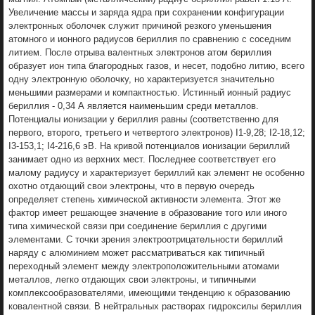
Увеличение массы и заряда ядра при сохранении конфигурации
электронных оболочек служит причиной резкого уменьшения
атомного и ионного радиусов бериллия по сравнению с соседним
литием. После отрыва валентных электронов атом бериллия
образует ион типа благородных газов, и несет, подобно литию, всего
одну электронную оболочку, но характеризуется значительно
меньшими размерами и компактностью. Истинный ионный радиус
бериллия - 0,34 А является наименьшим среди металлов.
Потенциалы ионизации у бериллия равны (соответственно для
первого, второго, третьего и четвертого электронов) I1-9,28; I2-18,12;
I3-153,1; I4-216,6 эВ. На кривой потенциалов ионизации бериллий
занимает одно из верхних мест. Последнее соответствует его
малому радиусу и характеризует бериллий как элемент не особенно
охотно отдающий свои электроны, что в первую очередь
определяет степень химической активности элемента. Этот же
фактор имеет решающее значение в образование того или иного
типа химической связи при соединение бериллия с другими
элементами. С точки зрения электроотрицательности бериллий
наряду с алюминием может рассматриваться как типичный
переходный элемент между электроположительными атомами
металлов, легко отдающих свои электроны, и типичными
комплексообразователями, имеющими тенденцию к образованию
ковалентной связи. В нейтральных растворах гидрокcилы бериллия