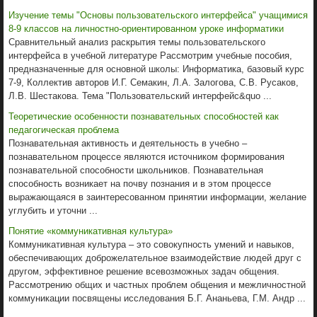
Изучение темы "Основы пользовательского интерфейса" учащимися
8-9 классов на личностно-ориентированном уроке информатики
Сравнительный анализ раскрытия темы пользовательского
интерфейса в учебной литературе Рассмотрим учебные пособия,
предназначенные для основной школы: Информатика, базовый курс
7-9, Коллектив авторов И.Г. Семакин, Л.А. Залогова, С.В. Русаков,
Л.В. Шестакова. Тема "Пользовательский интерфейс&quo ...
Теоретические особенности познавательных способностей как
педагогическая проблема
Познавательная активность и деятельность в учебно –
познавательном процессе являются источником формирования
познавательной способности школьников. Познавательная
способность возникает на почву познания и в этом процессе
выражающаяся в заинтересованном принятии информации, желание
углубить и уточни ...
Понятие «коммуникативная культура»
Коммуникативная культура – это совокупность умений и навыков,
обеспечивающих доброжелательное взаимодействие людей друг с
другом, эффективное решение всевозможных задач общения.
Рассмотрению общих и частных проблем общения и межличностной
коммуникации посвящены исследования Б.Г. Ананьева, Г.М. Андр ...