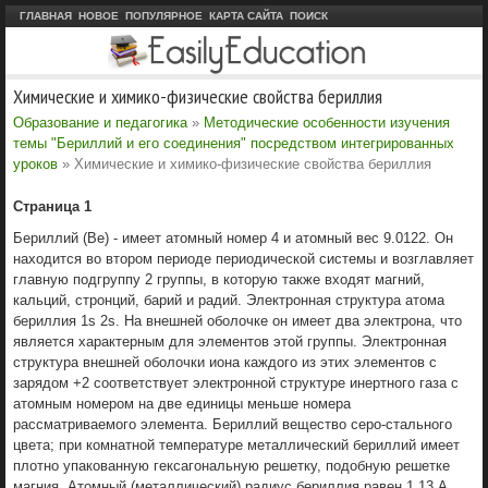
ГЛАВНАЯ
НОВОЕ
ПОПУЛЯРНОЕ
КАРТА САЙТА
ПОИСК
Химические и химико-физические свойства бериллия
Образование и педагогика
»
Методические особенности изучения
темы "Бериллий и его соединения" посредством интегрированных
уроков
» Химические и химико-физические свойства бериллия
Страница 1
Бериллий (Be) - имеет атомный номер 4 и атомный вес 9.0122. Он
находится во втором периоде периодической системы и возглавляет
главную подгруппу 2 группы, в которую также входят магний,
кальций, стронций, барий и радий. Электронная структура атома
бериллия 1s 2s. На внешней оболочке он имеет два электрона, что
является характерным для элементов этой группы. Электронная
структура внешней оболочки иона каждого из этих элементов с
зарядом +2 соответствует электронной структуре инертного газа с
атомным номером на две единицы меньше номера
рассматриваемого элемента. Бериллий вещество серо-стального
цвета; при комнатной температуре металлический бериллий имеет
плотно упакованную гексагональную решетку, подобную решетке
магния. Атомный (металлический) радиус бериллия равен 1.13 А.