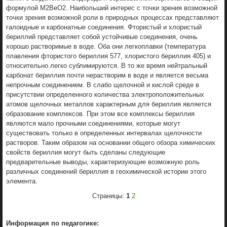
формулой М2ВеО2. Наибольший интерес с точки зрения возможной
точки зрения возможной роли в природных процессах представляют
галоидные и карбонатные соединения. Фтористый и хлористый
бериллий представляет собой устойчивые соединения, очень
хорошо растворимые в воде. Оба они легкоплавки (температура
плавления фтористого бериллия 577, хлористого бериллия 405) и
относительно легко сублимируются. В то же время нейтральный
карбонат бериллия почти нерастворим в воде и является весьма
непрочным соединением. В слабо щелочной и кислой среде в
присутствии определенного количества электроположительных
атомов щелочных металлов характерным для бериллия является
образование комплексов. При этом все комплексы бериллия
являются мало прочными соединениями, которые могут
существовать только в определенных интервалах щелочности
растворов. Таким образом на основании общего обзора химических
свойств бериллия могут быть сделаны следующие
предварительные выводы, характеризующие возможную роль
различных соединений бериллия в геохимической истории этого
элемента.
Страницы:
1
2
Информация по педагогике: