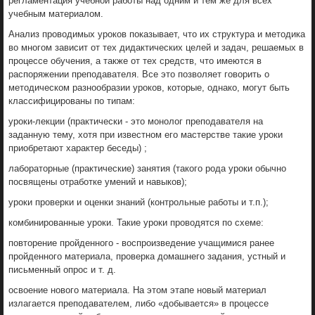
регламентация учебной работы над одним и тем же для всех
учебным материалом.
Анализ проводимых уроков показывает, что их структура и методика
во многом зависит от тех дидактических целей и задач, решаемых в
процессе обучения, а также от тех средств, что имеются в
распоряжении преподавателя. Все это позволяет говорить о
методическом разнообразии уроков, которые, однако, могут быть
классифицированы по типам:
уроки-лекции (практически - это монолог преподавателя на
заданную тему, хотя при известном его мастерстве такие уроки
приобретают характер беседы) ;
лабораторные (практические) занятия (такого рода уроки обычно
посвящены отработке умений и навыков);
уроки проверки и оценки знаний (контрольные работы и т.п.);
комбинированные уроки. Такие уроки проводятся по схеме:
повторение пройденного - воспроизведение учащимися ранее
пройденного материала, проверка домашнего задания, устный и
письменный опрос и т. д.
освоение нового материала. На этом этапе новый материал
излагается преподавателем, либо «добывается» в процессе