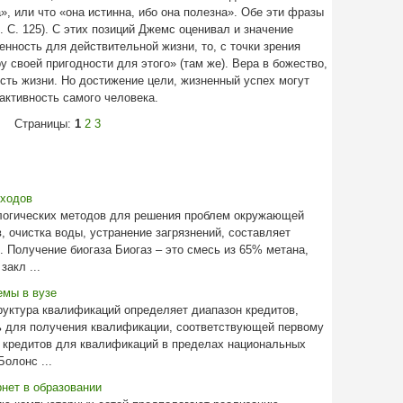
а», или что «она истинна, ибо она полезна». Обе эти фразы
. С. 125). С этих позиций Джемс оценивал и значение
нность для действительной жизни, то, с точки зрения
у своей пригодности для этого» (там же). Вера в божество,
сть жизни. Но достижение цели, жизненный успех могут
активность самого человека.
Страницы:
1
2
3
тходов
логических методов для решения проблем окружающей
в, очистка воды, устранение загрязнений, составляет
. Получение биогаза Биогаз – это смесь из 65% метана,
акл ...
емы в вузе
руктура квалификаций определяет диапазон кредитов,
ь для получения квалификации, соответствующей первому
н кредитов для квалификаций в пределах национальных
олонс ...
нет в образовании