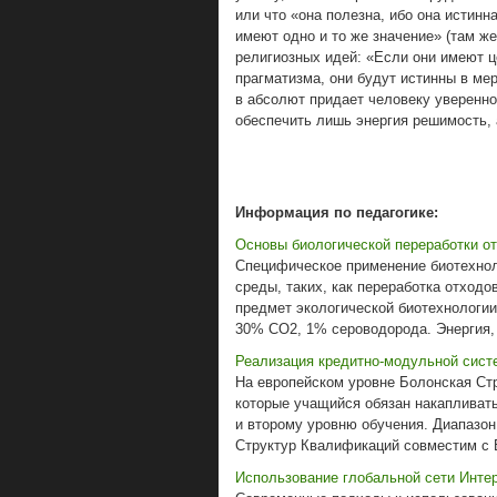
или что «она полезна, ибо она истинн
имеют одно и то же значение» (там же
религиозных идей: «Если они имеют це
прагматизма, они будут истинны в мер
в абсолют придает человеку уверенно
обеспечить лишь энергия решимость, 
Информация по педагогике:
Основы биологической переработки о
Специфическое применение биотехно
среды, таких, как переработка отходо
предмет экологической биотехнологии
30% СО2, 1% сероводорода. Энергия, з
Реализация кредитно-модульной сист
На европейском уровне Болонская Ст
которые учащийся обязан накапливат
и второму уровню обучения. Диапазо
Структур Квалификаций совместим с Б
Использование глобальной сети Интер