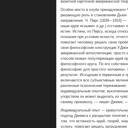
визитной карточкой американской тео
Особое место в клубе принадлежало 
решающую роль в становлении Дьюи к
направления. Ч. Пирс (1839—1914) — 
наши идеи ясными» и др.) отстаивал 
истин. Истина, по Пирсу, всегда отно
познания при условии ясности, отчетл
помогает человеку решать свою пробл
свои философские конструкции У.Дже
американской интеллигенции, просто 
способствовал популяризации идей пр
философского круга. По его собстве
философию для простого человека». 
результат. Исходным и первичным в п
включаются все субъективные явления
различные психические переживания. 
индивидуальным опытом, высеченным и
упорством он может выделить из чувст
своему произволу, — пишет Джеме, —
Индивидуальный опыт — краеугольны
подход Джемса к раскрытию понятия и
том, что истинность идей, теорий, зн
успеху, помогает решать затруднения 