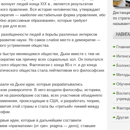
 волнует людей конца XIX в., является результатом
кого правления. Вся история человечества, утверждает
Дистанци
мократия — наиболее нестабильная форма управления, ибо
по страт
бно агрессивные образования», которые требуют
называют
 рая для всех.
НАВИГА
у разобщенности людей и борьбы различных интересов
 развитие науки. Но самое слабое место в демократии —
ного устремления общества.
Главна
в быстро меняющемся обществе, Дьюи вместе с тем не
Интенс
мократию как причину всех социальных зол. Он попытался
ого общества. Фактически с конца 80-х гг. и до конца
Болонс
атического общества стала лейтмотивом его философских
Методы
Обучен
азали на Дьюи идеи, которые разрабатывались
ком университете. В него входили философы, историки,
Воспит
ря на разнообразие состава, всех участников объединяло
учрежд
зменения, происходящие в США, и разработать теорию,
звития этой страны и стала бы «третьей» линией между
Фактор
софии.
Другая
рвые идеи, которые в дальнейшем составили
ем «прагматизм» (от греч. pragma — дело), ставшее