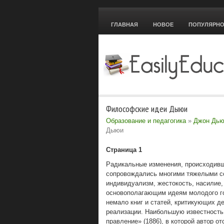
ГЛАВНАЯ
НОВОЕ
ПОПУЛЯРН
Философские идеи Дыюи
Образование и педагогика
»
Джон Дью
Дыюи
Страница 1
Радикальные изменения, происходивш
сопровождались многими тяжелыми с
индивидуализм, жестокость, насилие, 
основополагающим идеям молодого го
немало книг и статей, критикующих 
реализации. Наибольшую известность
правление» (1886), в которой автор 