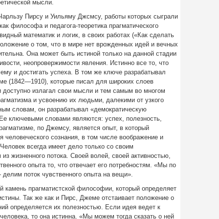
ретической мысли.
Чарльзу Пирсу и Уильяму Джсмсу, работы которых сыграли
ак философа и педагога-теоретика прагматического
видный математик и логик, в своих работах («Как сделать
положение о том, что в мире нет врожденных идей и вечных
сительна. Она может быть истиной только на данной стадии
ивости, неопровержимости явления. Истинно все то, что
ему и достигать успеха. В том же ключе разрабатывал
ме (1842—1910), которые писал для широких слоев
и доступно излагал свои мысли и тем самым во многом
агматизма и усвоению их людьми, далекими от узкого
нным словам, он разрабатывал «демократическую
Ее ключевыми словами являются: успех, полезность,
рагматизме, по Джемсу, является опыт, в который
 человеческого сознания, в том числе воображение и
Человек всегда имеет дело только со своим
з жизненного потока. Своей волей, своей активностью,
венного опыта то, что отвечает его потребностям. «Мы по
 делим поток чувственного опыта на вещи».
й камень прагматистской философии, который определяет
стины. Так же как и Пирс, Джеме отстаивает положение о
аний определяется их полезностью. Если идея ведет к
человека, то она истинна. «Мы можем тогда сказать о ней