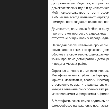
дезорганизация общества, которая так
демократических идей и демократичес
Мейн, свидетельствует о том, что де
в обществе всегда возникают «вражде
немедленного создания общественного
Демократия, по мнению Мейна, в сил
препятствует прогрессу, задерживает
отсутствие общей воли у народа, еди
Наблюдая разрушительные процессы 
соглашался с теми, кто трактовал де
обосновать свою теорию демократическ
жизни проблема демократии и демокр
и педагогических работ.
Огромное влияние в этих исканиях ок
Метафизическим клубом при Гарвардс
юристы, математики, теологи. Несмот
стремление осмыслить радикальные и
которая отвечала бы особенностям ра
материализмом и фидеизмом в фило
В Метафизическом клубе родились пе
философское направление под названи