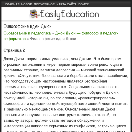
ГЛАВНАЯ
НОВОЕ
ПОПУЛЯРНОЕ
КАРТА САЙТА
ПОИСК
Философские идеи Дыюи
Образование и педагогика
»
Джон Дьюи — философ и педагог-
реформатор
» Философские идеи Дыюи
Страница 2
Джон Дьюи творил в иных условиях, чем Джемс. Это было время
огромных потрясений в мире: первая мировая война революции в
различных странах, великая депрессия — мировой экономический
кризис. «Отсутствие безопасности и борьба стали столь всеобщими,
что господствующим настроением является беспокойная
пессимистическая неуверенность». Социальная напряженность
нестабильность, неопределенность будущего побудили Дьюи к
поиску идей, которые бы, по его словам, «реконструировали»
философию и сделали ее действующей помогающей людям выжить
в радикально меняющемся мире. Обновленный идеями Дьюи
прагматизм получил название инструментализма, который, по
замыслу автора, должен стать методом обнаружения и
интерпретации наиболее серьезных из конфликтов, встречающихся
в жизни, методом морального и политического диагноза и прогноза.