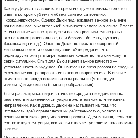
Как и у Джемса, главной категорией инструментализма является
опыт, в котором субъект и объект сливаются воедино,
«координируются». Однако Дьюи подчеркивает важное значение
рационального, мыслительной активности человека в oпыте. Вместе
с тем понятие «опыт» трактуется весьма расширительно (опыт —
это не только рациональное, но и безумие, болезнь, путаница,
бессмыслица и т.д.). Опыт, по Дьюи, не просто непрерывный
жизненный поток, а серии ситуаций: «Утверждение, что
индивидуумы живут в мире, означает конкретно, что они живут в
серии ситуаций». Опыт для Дьюи имеет важное качество —
устремленность в будущее. Он нацелен на преобразование среды и
стремление контролировать ее в новых направлениях. В связи с
этим в опыте всегда взаимосвязаны реальное (что следует
изменить) и идеальное (планы преобразования).
Дьюи рассматривает идеи в качестве средства воздействия на
реальность и изменения ситуации в желательном для человека
направлении. Как и Джемс, Дьюи на настаивает на том, что
истинность идей определяется их действенностью, успехом в
решении возникающих у человека проблем. Идея истинна, если она
соответствует ситуации, как «ключ отвечает условиям, налагаемым
замом».
Много и напряженно работал Дьюи над проблемами «человек и