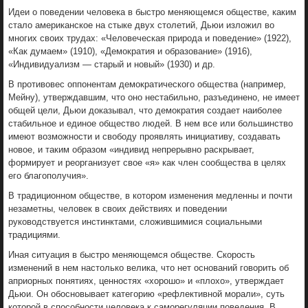
Идеи о поведении человека в быстро меняющемся обществе, каким
стало американское на стыке двух столетий, Дьюи изложил во
многих своих трудах: «Человеческая природа и поведение» (1922),
«Как думаем» (1910), «Демократия и образование» (1916),
«Индивидуализм — старый и новый» (1930) и др.
В противовес оппонентам демократического общества (например,
Мейну), утверждавшим, что оно нестабильно, разъединено, не имеет
общей цели, Дьюи доказывал, что демократия создает наиболее
стабильное и единое общество людей. В нем все или большинство
имеют возможности и свободу проявлять инициативу, создавать
новое, и таким образом «индивид непрерывно раскрывает,
формирует и реорганизует свое «я» как член сообщества в целях
его благополучия».
В традиционном обществе, в котором изменения медленны и почти
незаметны, человек в своих действиях и поведении
руководствуется инстинктами, сложившимися социальными
традициями.
Иная ситуация в быстро меняющемся обществе. Скорость
изменений в нем настолько велика, что нет оснований говорить об
априорных понятиях, ценностях «хорошо» и «плохо», утверждает
Дьюи. Он обосновывает категорию «рефлективной морали», суть
которой в способности человека к саморегуляции поведения. В