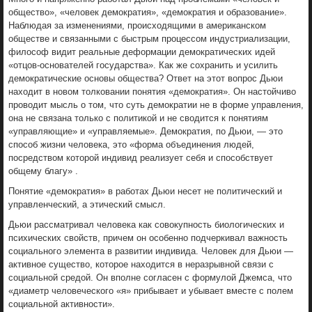
общество», «человек демократия», «демократия и образование».
Наблюдая за изменениями, происходящими в американском
обществе и связанными с быстрым процессом индустриализации,
философ видит реальные деформации демократических идей
«отцов-основателей государства». Как же сохранить и усилить
демократические основы общества? Ответ на этот вопрос Дьюи
находит в новом толковании понятия «демократия». Он настойчиво
проводит мысль о том, что суть демократии не в форме управления,
она не связана только с политикой и не сводится к понятиям
«управляющие» и «управляемые». Демократия, по Дьюи, — это
способ жизни человека, это «форма объединения людей,
посредством которой индивид реализует себя и способствует
общему благу» .
Понятие «демократия» в работах Дьюи несет не политический и
управленческий, а этический смысл.
Дьюи рассматривал человека как совокупность биологических и
психических свойств, причем он особенно подчеркивал важность
социального элемента в развитии индивида. Человек для Дьюи —
активное существо, которое находится в неразрывной связи с
социальной средой. Он вполне согласен с формулой Джемса, что
«диаметр человеческого «я» прибывает и убывает вместе с полем
социальной активности».