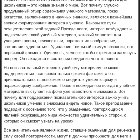
школьников – это новые знания о мире. Вот почему глубоко
продуманный отбор содержания учебного материала, показ
богатства, заключенного в научных знаниях, являются важнейшим
звеном формирования интереса к учению. Каковы же пути
осуществления этой задачи? Прежде всего, интерес возбуждает и
подкрепляет такой учебный материал, который является для
учащихся новым, неизвестным, поражает их воображение,
заставляет удивляться. Удивление - сильный стимул познания, его
первичный элемент. Удивляясь, человек как бы стремится заглянуть
вперед. Он находится в состоянии ожидания чего-то нового.
Но познавательный интерес к учебному материалу не может
поддерживаться все время только яркими фактами, а его
привлекательность невозможно сводить к удивляющему и
поражающему воображение. Новое и неожиданное всегда в учебном
материале выступает на фоне уже известного и знакомого. Вот
почему для поддержания познавательного интереса важно учить
школьников умению в знакомом видеть новое. Такое преподавание
подводит к осознанию того, что у обыденных, повторяющихся
явлений окружающего мира множество удивительных сторон, о
которых он сможет узнать на уроках.
Все значительные явления жизни, ставшие обычными для ребенка в
силу своей повторяемости, могут и должны приобрести для него в