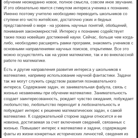
обучении неожиданно новое, полное смысла, совсем иное звучание.
И это обязательно явится стимулом интереса ученика к познанию.
Именно поэтому учителю необходимо переводить школьников со
ступени его чисто житейских, достаточно узких и бедных
представлений о мире - на уровень научных понятий, обобщений,
понимания закономерностей. Интересу к познанию содействует
также показ новейших достижений науки. Сейчас, больше чем когда-
либо, необходимо расширять рамки программ, знакомить учеников с
основными направлениями научных поисков, открытиями. Все это
можно осуществлять как на уроке математике, так и во внеклассной
работе по математике.
Есть и другие направления развития интереса у школьников к
математике, например использование научной фантастики. Задачи
так же могут служить средством развития познавательного
интереса. Содержание задач, их занимательная фабула, связь с
жизнью незаменимы при обучении математике. Занимательность
создает заинтересованность, рождает чувство ожидания, побуждает
любопытство, любопытство переходит в любознательность и
побуждает интерес к решению математических задач, к самой
математике. К содержательной стороне задачи относится и ее
новизна, достигаемая за счет включения сведений, связанных с
жизнью. Повышают интерес к математике и задачи, содержащие
факты из жизни конкретных исторических личностей, сведения из