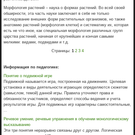
Морфология растений – наука о формах растений. Во всей своей
обширности, эта часть науки заключает в себе не только
исследование внешних форм растительных организмов, но также
анатомию растений (морфология клетки) и систематику их, которая
есть не что иное, как специальная морфология различных групп
царства растений, начиная от крупнейших и кончая самыми
мелкими: видами, подвидами и т.д.
Страницы:
1
2
3
4
Информация по педагогике:
Понятие о подвижной игре
Подвижной называется игра, построенная на движениях. Целевая
установка и виды деятельности играющих определяются сюжетом
(замыслом, темой) данной игры. Правила уточняют права и
обязанности участников, определяют способы ведения и учета
результатов игры. Для подвижных игр характерны самостоятельные,
...
Речевое умение, речевые упражнения в обучении монологическому
высказыванию
Эти три понятия неразрывно связаны друг с другом. Логическая