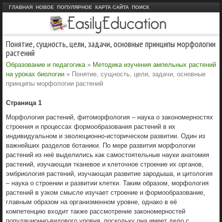
ГЛАВНАЯ
НОВОЕ
ПОПУЛЯРНОЕ
КАРТА САЙТА
ПОИСК
Понятие, сущность, цели, задачи, основные принципы морфологии
растений
Образование и педагогика
»
Методика изучения ампельных растений
на уроках биологии
» Понятие, сущность, цели, задачи, основные
принципы морфологии растений
Страница 1
Морфология растений, фитоморфология – наука о закономерностях
строения и процессах формообразования растений в их
индивидуальном и эволюционно-историческом развитии. Один из
важнейших разделов ботаники. По мере развития морфологии
растений из неё выделились как самостоятельные науки анатомия
растений, изучающая тканевое и клеточное строение их органов,
эмбриология растений, изучающая развитие зародыша, и цитология
– наука о строении и развитии клетки. Таким образом, морфология
растений в узком смысле изучает строение и формообразование,
главным образом на организменном уровне, однако в её
компетенцию входит также рассмотрение закономерностей
популяционно-видового уровня, поскольку она имеет дело с