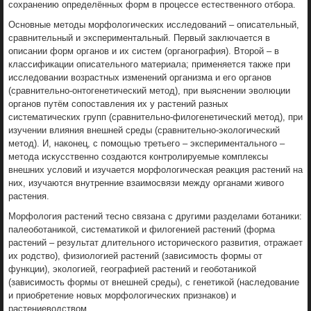
сохранению определённых форм в процессе естественного отбора.
Основные методы морфологических исследований – описательный,
сравнительный и экспериментальный. Первый заключается в
описании форм органов и их систем (органография). Второй – в
классификации описательного материала; применяется также при
исследовании возрастных изменений организма и его органов
(сравнительно-онтогенетический метод), при выяснении эволюции
органов путём сопоставления их у растений разных
систематических групп (сравнительно-филогенетический метод), при
изучении влияния внешней среды (сравнительно-экологический
метод). И, наконец, с помощью третьего – экспериментального –
метода искусственно создаются контролируемые комплексы
внешних условий и изучается морфологическая реакция растений на
них, изучаются внутренние взаимосвязи между органами живого
растения.
Морфология растений тесно связана с другими разделами ботаники:
палеоботаникой, систематикой и филогенией растений (форма
растений – результат длительного исторического развития, отражает
их родство), физиологией растений (зависимость формы от
функции), экологией, географией растений и геоботаникой
(зависимость формы от внешней среды), с генетикой (наследование
и приобретение новых морфологических признаков) и
растениеводством.