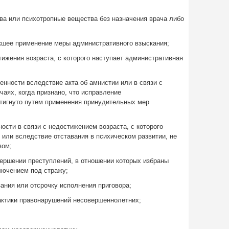
ва или психотропные вещества без назначения врача либо
шее применение меры административного взыскания;
ижения возраста, с которого наступает административная
енности вследствие акта об амнистии или в связи с
чаях, когда признано, что исправление
тигнуто путем применения принудительных мер
ости в связи с недостижением возраста, с которого
 или вследствие отставания в психическом развитии, не
вом;
ершении преступлений, в отношении которых избраны
лючением под стражу;
ания или отсрочку исполнения приговора;
актики правонарушений несовершеннолетних;