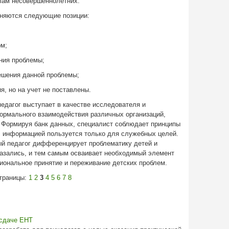
елам несовершеннолетних.
чняются следующие позиции:
ом;
ния проблемы;
ешения данной проблемы;
я, но на учет не поставлены.
едагог выступает в качестве исследователя и
формального взаимодействия различных организаций,
 Формируя банк данных, специалист соблюдает принципы
, информацией пользуется только для служебных целей.
й педагог дифференцирует проблематику детей и
казались, и тем самым осваивает необходимый элемент
ональное принятие и переживание детских проблем.
траницы:
1
2
3
4
5
6
7
8
 сдаче ЕНТ