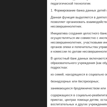
педагогической технологии.
1. Формирование банка данных детей 
Данная функция выделяется в деятель
позволяет организовать взаимодейст
несовершеннолетних.
Инициатива создания целостного бан
осуществляться им совместно с инсп
несовершеннолетних, участковыми ин
органов опеки и попечительства упра
и комиссии по делам несовершенноле
В целостный банк данных включаются
образовательного учреждения (как об
подростках:
из семей, находящихся в социально 
безнадзорных или беспризорных;
занимающихся бродяжничеством или 
содержащихся в социально-реабилита
приютах, центрах помощи детям, оста
воспитательных и других учреждения