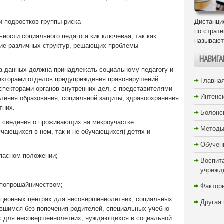
и подростков группы риска
Дистанци
по страт
ности социального педагога кик ключевая, так как
называют
вие различных структур, решающих проблемы
НАВИГА
ка данных должна принадлежать социальному педагогу и
екторами отделов предупреждения правонарушений
Главна
спекторами органов внутренних дел, с представителями
Интенс
вления образования, социальной защиты, здравоохранения
тних.
Болонс
 сведения о проживающих на микроучастке
Методы
учающихся в нем, так и не обучающихся) детях и
Обучен
опасном положении;
Воспит
учрежд
попрошайничеством;
Фактор
ционных центрах для несовершеннолетних, социальных
Другая
вшимся без попечения родителей, специальных учебно-
х для несовершеннолетних, нуждающихся в социальной