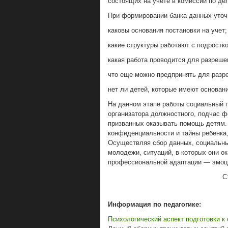
состоящих на учете в комиссии по д
При формировании банка данных уто
каковы основания постановки на учет;
какие структуры работают с подростк
какая работа проводится для разреше
что еще можно предпринять для разр
нет ли детей, которые имеют основани
На данном этапе работы социальный п
организатора должностного, подчас 
призванных оказывать помощь детям.
конфиденциальности и тайны ребенка
Осуществляя сбор данных, социальны
молодежи, ситуаций, в которых они о
профессиональной адаптации — эмоци
С
Информация по педагогике:
Психологический аспект подготовки к