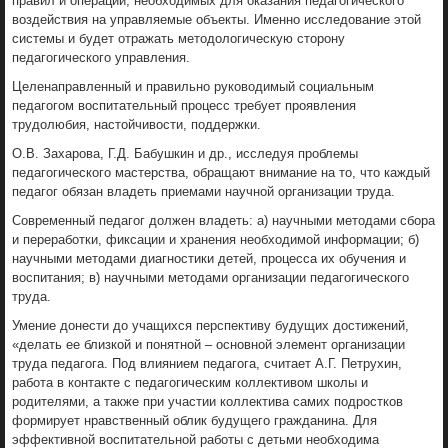
правил и операций, необходимых для оказания педагогического
воздействия на управляемые объекты. Именно исследование этой
системы и будет отражать методологическую сторону
педагогического управления.
Целенаправленный и правильно руководимый социальным
педагогом воспитательный процесс требует проявления
трудолюбия, настойчивости, поддержки.
О.В. Захарова, Г.Д. Бабушкин и др., исследуя проблемы
педагогического мастерства, обращают внимание на то, что каждый
педагог обязан владеть приемами научной организации труда.
Современный педагог должен владеть: а) научными методами сбора
и переработки, фиксации и хранения необходимой информации; б)
научными методами диагностики детей, процесса их обучения и
воспитания; в) научными методами организации педагогического
труда.
Умение донести до учащихся перспективу будущих достижений,
«делать ее близкой и понятной – основной элемент организации
труда педагога. Под влиянием педагога, считает А.Г. Петрухин,
работа в контакте с педагогическим коллективом школы и
родителями, а также при участии коллектива самих подростков
формирует нравственный облик будущего гражданина. Для
эффективной воспитательной работы с детьми необходима