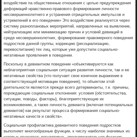
воздействие па общественные отношения с целью предупреждения
деформаций нравственно-правового формирования личности
несовершеннолетнего и устранения отрицательных импульсов и
устремлений в его поведении» Это воздействие реализуется через
систему разноплановых мероприятий, направленных на выявление,
нейтрализацию или минимизацию причин и условий девиаций в
среде несовершеннолетних, формирование правомерного поведения
подростков данной группы, коррекцию (ресоциализацию,
перевоспитание) тех лиц, которые уже допустили социально-
негативные проявления в поведении.
Поскольку в девиантном поведении «объективируются как
неблагоприятная социальная ситуация развития личности, так и ее
негативные свойства (что получает свое конечное выражение в
соответствующей мотивации поведения), то объектом этой
деятельности являются прежде всего детерминанты, т.е. причины,
порождающие социальные отклонения: условия (обстоятельства,
ситуации, поводы, факторы), благоприятствующие их
возникновению, а также личность девианта (включая потенциальных
девиантов) как результат процесса формирования социально-
негативных качеств и свойств».
Социальная профилактика девиантного поведения подростков
выполняет многообразные функции, к числу наиболее значимых из
которых относятся: регулятивно - предупредительная функция,