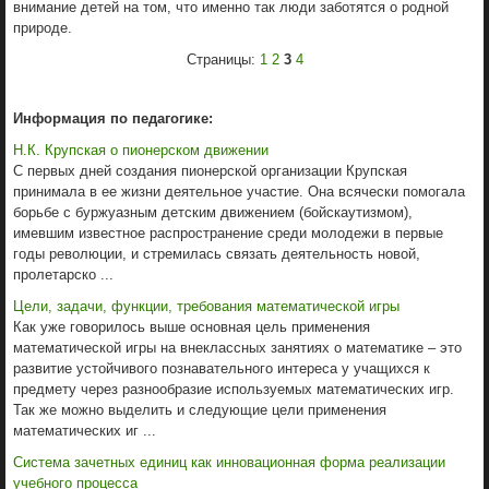
внимание детей на том, что именно так люди заботятся о родной
природе.
Страницы:
1
2
3
4
Информация по педагогике:
Н.К. Крупская о пионерском движении
С первых дней создания пионерской организации Крупская
принимала в ее жизни деятельное участие. Она всячески помогала
борьбе с буржуазным детским движением (бойскаутизмом),
имевшим известное распространение среди молодежи в первые
годы революции, и стремилась связать деятельность новой,
пролетарско ...
Цели, задачи, функции, требования математической игры
Как уже говорилось выше основная цель применения
математической игры на внеклассных занятиях о математике – это
развитие устойчивого познавательного интереса у учащихся к
предмету через разнообразие используемых математических игр.
Так же можно выделить и следующие цели применения
математических иг ...
Система зачетных единиц как инновационная форма реализации
учебного процесса