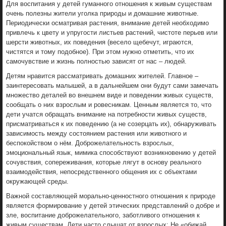
Для воспитания у детей гуманного отношения к живым существам
очень полезны жители уголка природы и домашние животные.
Периодически осматривая растения, внимание детей необходимо
привлечь к цвету и упругости листьев растений, чистоте перьев или
шерсти животных, их поведения (весело щебечут, играются,
чистятся и тому подобное). При этом нужно отметить, что их
самочувствие и жизнь полностью зависят от нас – людей.
Детям нравится рассматривать домашних жителей. Главное –
заинтересовать малышей, а в дальнейшем они будут сами замечать
множество деталей во внешнем виде и поведении живых существ,
сообщать о них взрослым и ровесникам. Ценным является то, что
дети учатся обращать внимание на потребности живых существ,
присматриваться к их поведению (а не созерцать их), обнаруживать
зависимость между состоянием растения или животного и
беспокойством о нём. Доброжелательность взрослых,
эмоциональный язык, мимика способствуют возникновению у детей
сочувствия, сопереживания, которые лягут в основу реального
взаимодействия, непосредственного общения их с объектами
окружающей среды.
Важной составляющей морально-ценностного отношения к природе
является формирование у детей этических представлений о добре и
зле, воспитание доброжелательного, заботливого отношения к
живым существам. Дети часто слышат от взрослых: Не «обижай