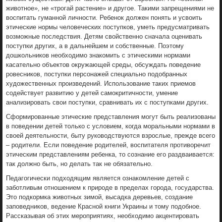
животное», не «трогай растение» и другое. Такими запрещениями не
воспитать гуманной личности. Ребенок должен понять и усвоить
этические нормы человеческих поступков, уметь предусматривать
возможные последствия. Детям свойственно сначала оценивать
поступки других, а в дальнейшем и собственные. Поэтому
дошкольников необходимо знакомить с этическими нормами
касательно объектов окружающей среды, обсуждать поведение
ровесников, поступки персонажей специально подобранных
художественных произведений. Использование таких приемов
содействует развитию у детей самокритичности, умение
анализировать свои поступки, сравнивать их с поступками других.
Сформированные этические представления могут быть реализованы
в поведении детей только с условием, когда моральными нормами в
своей деятельности, быту руководствуются взрослые, прежде всего
– родители. Если поведение родителей, воспитателя противоречит
этическим представлениям ребенка, то сознание его раздваивается:
так должно быть, но делать так не обязательно.
Педагогически подходящим является ознакомление детей с
заботливым отношением к природе в пределах города, государства.
Это подкормка животных зимой, высадка деревьев, создание
заповедников, ведение Красной книги Украины и тому подобное.
Рассказывая об этих мероприятиях, необходимо акцентировать