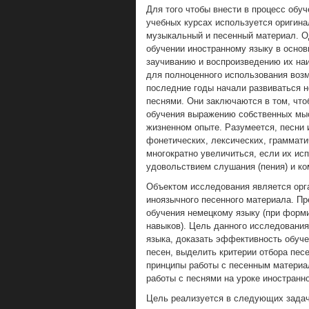
Для того чтобы внести в процесс обу
учебных курсах используется оригин
музыкальный и песенный материал. О
обучении иностранному языку в основ
заучиванию и воспроизведению их наи
для полноценного использования воз
последние годы начали развиваться н
песнями. Они заключаются в том, что
обучения выражению собственных мыс
жизненном опыте. Разумеется, песни
фонетических, лексических, граммати
многократно увеличиться, если их ис
удовольствием слушания (пения) и к
Объектом исследования является орг
иноязычного песенного материала. Пр
обучения немецкому языку (при форм
навыков). Цель данного исследования 
языка, доказать эффективность обуч
песен, выделить критерии отбора пес
принципы работы с песенным материа
работы с песнями на уроке иностранно
Цель реализуется в следующих задач