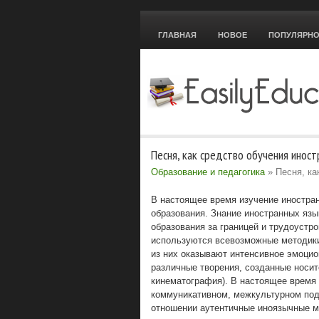
ГЛАВНАЯ
НОВОЕ
ПОПУЛЯРН
Песня, как средство обучения инос
Образование и педагогика
» Песня, ка
В настоящее время изучение иностра
образования. Знание иностранных яз
образования за границей и трудоустр
используются всевозможные методики,
из них оказывают интенсивное эмоци
различные творения, созданные носит
кинематография). В настоящее время 
коммуникативном, межкультурном под
отношении аутентичные иноязычные м