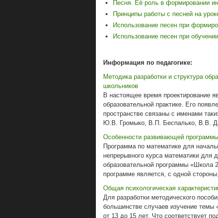
Песня. Её роль в формировании и
Принципы работы с песней на урок
Использование песен при формиро
Использование песен при обучении
Информация по педагогике:
Методика разработки и структура обр
школьников
В настоящее время проектирование яв
образовательной практике. Его появл
пространстве связаны с именами таких
Ю.В. Громыко, В.П. Беспалько, В.В. Д
Особенности развивающей программ
Программа по математике для началь
непрерывного курса математики для 
образовательной программы «Школа 2
программе является, с одной стороны, 
Общая психологическая характеристик
Для разработки методического пособи
большинстве случаев изучение темы «
от 13 до 15 лет. Что соответствует п