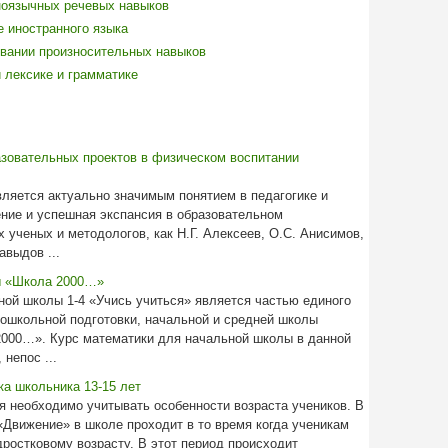
ноязычных речевых навыков
е иностранного языка
вании произносительных навыков
 лексике и грамматике
азовательных проектов в физическом воспитании
ляется актуально значимым понятием в педагогике и
ение и успешная экспансия в образовательном
 ученых и методологов, как Н.Г. Алексеев, О.С. Анисимов,
авыдов ...
ы «Школа 2000…»
ной школы 1-4 «Учись учиться» является частью единого
дошкольной подготовки, начальной и средней школы
000…». Курс математики для начальной школы в данной
непос ...
а школьника 13-15 лет
я необходимо учитывать особенности возраста учеников. В
Движение» в школе проходит в то время когда ученикам
одростковому возрасту. В этот период происходит