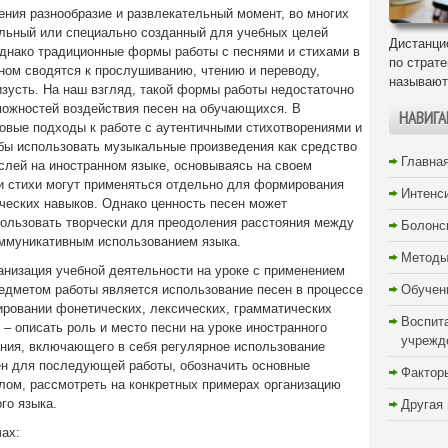
чения разнообразие и развлекательный момент, во многих
альный или специально созданный для учебных целей
Дистанци
днако традиционные формы работы с песнями и стихами в
по страт
ном сводятся к прослушиванию, чтению и переводу,
называют
зусть. На наш взгляд, такой формы работы недостаточно
можностей воздействия песен на обучающихся. В
НАВИГА
овые подходы к работе с аутентичными стихотворениями и
бы использовать музыкальные произведения как средство
Главна
лей на иностранном языке, основываясь на своем
 и стихи могут применяться отдельно для формирования
Интенс
ческих навыков. Однако ценность песен может
пользовать творчески для преодоления расстояния между
Болонс
оммуникативным использованием языка.
Методы
анизация учебной деятельности на уроке с применением
едметом работы является использование песен в процессе
Обучен
ировании фонетических, лексических, грамматических
Воспит
– описать роль и место песни на уроке иностранного
учрежд
ения, включающего в себя регулярное использование
ен для последующей работы, обозначить основные
Фактор
лом, рассмотреть на конкретных примерах организацию
го языка.
Другая
ах: