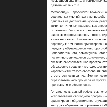
имеющиеся знания для конкретных за
деятельность и т. п.
Меморандум Европейской Комиссии о 
социальных умений, как умение дейст
действия на достижение нужных резул
таких когнитивных навыков, как спос
окружению, быстро воспринимать не
широком информационном потоке, об
жизнь человека. Признание этих прин
переходу к личностно-ориентированно
передачу обучающимся некоторого об
целеполагающего, самообучающегося
постоянно меняющимся окружением, а 
системе образовательное пространст
обсуждение средств и методов дости
характеристик такого образования яв
ответственности за них. Именно поэт
образовательного процесса на уроках
программного обеспечения.
Актуальность данной работы заключа
использования свободного программно
ориентированной деятельности учащих
методике обучения информатике в 8-9