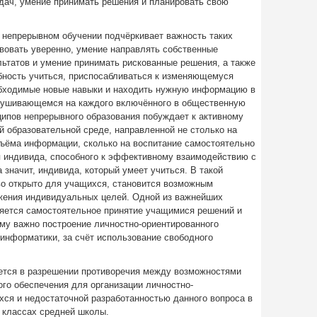
дач, умение принимать решения и планировать свою
непрерывном обучении подчёркивает важность таких
вовать уверенно, умение направлять собственные
ьтатов и умение принимать рискованные решения, а также
обность учиться, приспосабливаться к изменяющемуся
обходимые новые навыки и находить нужную информацию в
рушивающемся на каждого включённого в общественную
ципов непрерывного образования побуждает к активному
й образовательной среде, направленной не столько на
ъёма информации, сколько на воспитание самостоятельно
 индивида, способного к эффективному взаимодействию с
значит, индивида, который умеет учиться. В такой
во открыто для учащихся, становится возможным
жения индивидуальных целей. Одной из важнейших
ляется самостоятельное принятие учащимися решений и
ому важно построение личностно-ориентированного
 информатики, за счёт использование свободного
ется в разрешении противоречия между возможностями
го обеспечения для организации личностно-
ся и недостаточной разработанностью данного вопроса в
 классах средней школы.