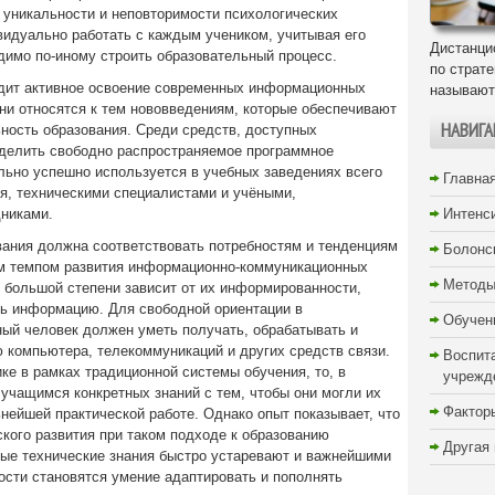
я уникальности и неповторимости психологических
видуально работать с каждым учеником, учитывая его
Дистанци
димо по-иному строить образовательный процесс.
по страт
дит активное освоение современных информационных
называют
ни относятся к тем нововведениям, которые обеспечивают
НАВИГА
ьность образования. Среди средств, доступных
делить свободно распространяемое программное
льно успешно используется в учебных заведениях всего
Главна
, техническими специалистами и учёными,
никами.
Интенс
вания должна соответствовать потребностям и тенденциям
Болонс
ым темпом развития информационно-коммуникационных
Методы
 большой степени зависит от их информированности,
ь информацию. Для свободной ориентации в
Обучен
й человек должен уметь получать, обрабатывать и
компьютера, телекоммуникаций и других средств связи.
Воспит
ке в рамках традиционной системы обучения, то, в
учрежд
 учащимся конкретных знаний с тем, чтобы они могли их
Фактор
нейшей практической работе. Однако опыт показывает, что
ского развития при таком подходе к образованию
Другая
тные технические знания быстро устаревают и важнейшими
сти становятся умение адаптировать и пополнять