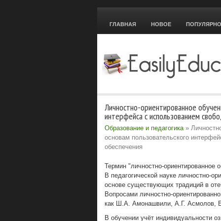
ГЛАВНАЯ
НОВОЕ
ПОПУЛЯРН
Личностно-ориентированное обучени
интерфейса с использованием свобо
Образование и педагогика
» Личностно
основам пользовательского интерфей
обеспечения
Термин "личностно-ориентированное о
В педагогической науке личностно-ор
основе существующих традиций в отеч
Вопросами личностно-ориентированно
как Ш.А. Амонашвили, А.Г. Асмолов, Е
В обучении учёт индивидуальности о