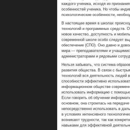
каждого ученика, исходя из признани
особенностей ученика. Но чтобы инди
психологические особенности, необхо
В настоящее время в школах происхо
технологий и программных средств. О
новое качество, доступность и мобил
современной школе особо следует вы
обеспечение (СПО). Оно давно и дово
мира — преподавателями и учащимися
администраторами и рядовыми сотруд
Нельзя забывать, что система образо
развития общества. В связи с быстр
технологий вся деятельность людей в
способности эффективно использоват
информационном обществе современны
использовать информацию с помощью 
Если говорить об обучении информати
основном, она строилась на передаче
непосредственно использовать в даль
в условиях интенсивного технологиче
возникают трудности, так как конкре
навыками для эффективной деятельно