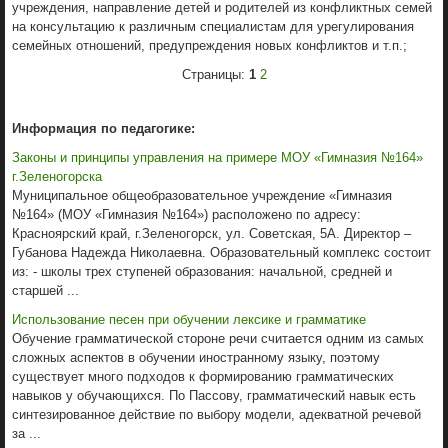
учреждения, направление детей и родителей из конфликтных семей
на консультацию к различным специалистам для урегулирования
семейных отношений, предупреждения новых конфликтов и т.п.;
Страницы:
1
2
Информация по педагогике:
Законы и принципы управления на примере МОУ «Гимназия №164»
г.Зеленогорска
Муниципальное общеобразовательное учреждение «Гимназия
№164» (МОУ «Гимназия №164») расположено по адресу:
Красноярский край, г.Зеленогорск, ул. Советская, 5А. Директор –
Губанова Надежда Николаевна. Образовательный комплекс состоит
из: - школы трех ступеней образования: начальной, средней и
старшей ...
Использование песен при обучении лексике и грамматике
Обучение грамматической стороне речи считается одним из самых
сложных аспектов в обучении иностранному языку, поэтому
существует много подходов к формированию грамматических
навыков у обучающихся. По Пассову, грамматический навык есть
синтезированное действие по выбору модели, адекватной речевой
за ...