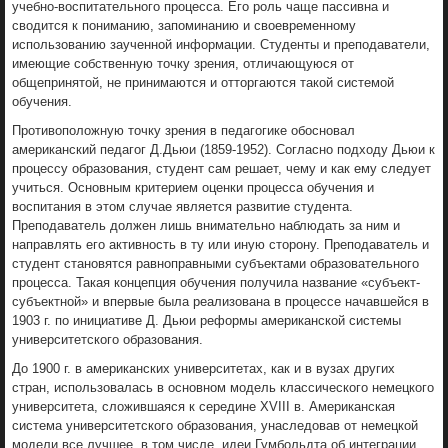
учебно-воспитательного процесса. Его роль чаще пассивна и
сводится к пониманию, запоминанию и своевременному
использованию заученной информации. Студенты и преподаватели,
имеющие собственную точку зрения, отличающуюся от
общепринятой, не принимаются и отторгаются такой системой
обучения.
Противоположную точку зрения в педагогике обосновал
американский педагог Д.Дьюи (1859-1952). Согласно подходу Дьюи к
процессу образования, студент сам решает, чему и как ему следует
учиться. Основным критерием оценки процесса обучения и
воспитания в этом случае является развитие студента.
Преподаватель должен лишь внимательно наблюдать за ним и
направлять его активность в ту или иную сторону. Преподаватель и
студент становятся равноправными субъектами образовательного
процесса. Такая концепция обучения получила название «субъект-
субъектной» и впервые была реализована в процессе начавшейся в
1903 г. по инициативе Д. Дьюи реформы американской системы
университетского образования.
До 1900 г. в американских университетах, как и в вузах других
стран, использовалась в основном модель классического немецкого
университета, сложившаяся к середине ХVIII в. Американская
система университетского образования, унаследовав от немецкой
модели все лучшее, в том числе, идеи Гумбольдта об интеграции