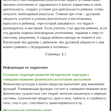
причины отклонения от задуманного и вносит коррективы в свою
деятельность, создает условия для деятельности ребенка, чтобы
получить необходимый результат. Главное при этом – духовная
общность учителя и ученика (воспитателя и воспитанника,
взрослого и ребенка), «при которой забывается, что педагог –
руководитель и наставник. Если учитель стал другом ребенка, если
эта дружба озарена благородным увлечением, порывом к чему-то
светлому, разумному, в сердце ребенка никогда не появится зло…
Воспитание без дружбы с ребенком, без духовной общности с ним
можно сравнить с блужданием в потемках».
Страницы:
1
2
Информация по педагогике:
Основные тенденции развития методических подходов к
совершенствованию физического воспитания школьников
Физическая культура в жизни общества выполняет ряд важнейших
функций. Развивающая функция состоит в совершенствовании всех
физических сущностных сил людей, включая мышечную и нервную
системы, психические процессы; руки и ноги; гибкость и стройность
тела, глаз и ухо, способность ориентироваться в пр ...
Методическая разработка урока