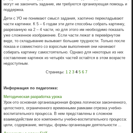
могут не закончить задание, им требуются организующая помощь и
поддержка.
Дети с УО не понимают смысл задания, хаотично перекладывают
части картинки. К 5 – 6 годам эти дети способны собрать картинку,
разрезанную на 2 – 4 части, но для этого им необходимо показать
уже сложенное изображение. Если части лежат в перевёрнутом
виде, то складывание вызывает большие трудности. Только после
показа и совместного со взрослым выполнения они начинают
собирать картинку самостоятельно. Однако для некоторых из них
составление картинок из четырёх частей остаётся в этом возрасте
недоступным.
Страницы:
1
2
3
4
5
6
7
Информация по педагогике:
Методическая разработка урока
Урок-это основная организационная форма логически законченного,
целостного, ограниченного временными рамками отрезка учебно-
воспитательного процесса. В нем представлены в сложном
взаимодействии все компоненты учебно-воспитательного процесса:
цели, содержание, методы, формы организации деятельности ...