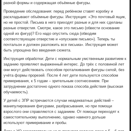
разной формы и содержащая объёмные фигуры.
Проведение обследования: перед ребёнком ставят коробку и
раскладывают объёмные фигуры. Инструкция: «Это почтовый ящик,
но не простой. Письма в него приходят разные и для них сделаны
разные отверстия. Смотри, какое это письмо (обвести основание
одной из фигур)? Его надо опустить сюда (обводим
соответствующее отверстие и «опускаем письмо»). Теперь ты
почтальон и должен разложить все письма». Инструкция может
быть упрощена без введения сюжета.
Инструкция обработки: Дети с нормальным умственным развитием к
заданию проявляют выраженный интерес. До трёх с половиной лет
они могут действовать способом проталкивания фигуры силой, без
учёта формы прорезей. После 4 лет дети пользуются способом
примеривания, к 5 годам – зрительным соотнесением. При
затруднении достаточно одного показа способа действия (высокая
обучаемость).
У детей с ЗПР встречаются случаи неадекватных действий –
манипулирования фигурами, разбрасывания, но при помощи
взрослого они справляются с заданием. От помощи переходят к
самостоятельному выполнению, однако намного дольше
используют примеривание и пробы.