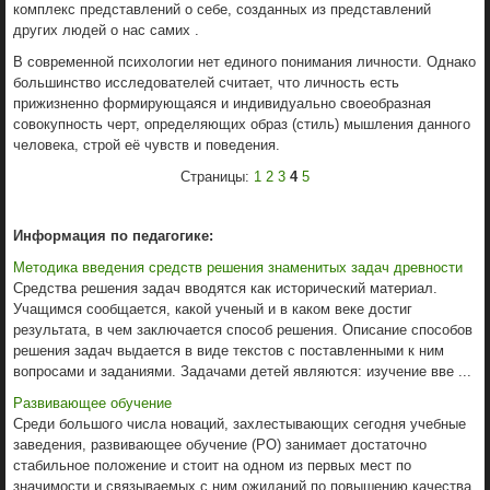
комплекс представлений о себе, созданных из представлений
других людей о нас самих .
В современной психологии нет единого понимания личности. Однако
большинство исследователей считает, что личность есть
прижизненно формирующаяся и индивидуально своеобразная
совокупность черт, определяющих образ (стиль) мышления данного
человека, строй её чувств и поведения.
Страницы:
1
2
3
4
5
Информация по педагогике:
Методика введения средств решения знаменитых задач древности
Средства решения задач вводятся как исторический материал.
Учащимся сообщается, какой ученый и в каком веке достиг
результата, в чем заключается способ решения. Описание способов
решения задач выдается в виде текстов с поставленными к ним
вопросами и заданиями. Задачами детей являются: изучение вве ...
Развивающее обучение
Среди большого числа новаций, захлестывающих сегодня учебные
заведения, развивающее обучение (РО) занимает достаточно
стабильное положение и стоит на одном из первых мест по
значимости и связываемых с ним ожиданий по повышению качества