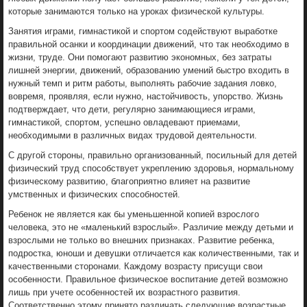
которые занимаются только на уроках физической культуры.
Занятия играми, гимнастикой и спортом содействуют выработке
правильной осанки и координации движений, что так необходимо в
жизни, труде. Они помогают развитию экономных, без затраты
лишней энергии, движений, образованию умений быстро входить в
нужный темп и ритм работы, выполнять рабочие задания ловко,
вовремя, проявляя, если нужно, настойчивость, упорство. Жизнь
подтверждает, что дети, регулярно занимающиеся играми,
гимнастикой, спортом, успешно овладевают приемами,
необходимыми в различных видах трудовой деятельности.
С другой стороны, правильно организованный, посильный для детей
физический труд способствует укреплению здоровья, нормальному
физическому развитию, благоприятно влияет на развитие
умственных и физических способностей.
Ребенок не является как бы уменьшенной копией взрослого
человека, это не «маленький взрослый». Различие между детьми и
взрослыми не только во внешних признаках. Развитие ребенка,
подростка, юноши и девушки отличается как количественными, так и
качественными сторонами. Каждому возрасту присущи свои
особенности. Правильное физическое воспитание детей возможно
лишь при учете особенностей их возрастного развития.
Соответственно этому принято различать следующие возрастные