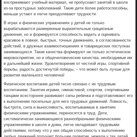
воспринимают учебный материал, не пропускают занятий в школе
из-за простудных заболеваний. Такие дети более работоспособны,
меньше устают и легче преодолевают трудности.
В играх и физических упражнениях у детей не только
вырабатываются размеренные выразительные грациозные
движения, но и формируется способность видеть и оценивать
красивое в ловких, быстрых, точных движениях, в согласованности
действий, в дружных взаимоотношениях и товарищеских поступках
занимающихся. Такие качества формируют не только эстетическое
мировосприятие, но и общечеловеческие качества, необходимые им
в дальнейшей жизни. Удовлетворение от честной игры, спортивной
борьбы, радость достигнутой победы, – что может быть лучше для
развития маленького человечка!
Физическое воспитание детей тесно связано с их трудовым
воспитанием. Занятия играми, гимнастикой, спортом, спортивными
танцами всесторонне развивают силы ребенка и подготавливают его
к выполнению посильных для него трудовых движений. Ловкость,
быстрота, сила и выносливость, воспитываемые в занятиях
физическими упражнениями, переносятся в труд. Дети,
систематически занимающиеся разнообразными физическими
упражнениями в школе и дома, легче овладевают трудовыми
действиями, потому что у них общая способность к выполнению
любых движений получает большее развитие, нежели у тех детей,