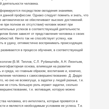
ой деятельности человека.
 формируются посредством овладения знаниями,
 данной профессии. Однако следует помнить и знать, что
е автоматически не обеспечивают высоких достижений.
не при полном их отсутствии) человек может при
чительных успехов в соответствующей деятельности.
целом более зависят от представления человека о своих
обностей. Ничто так не способствует успеху, как
ить в удачу, оптимистично воспринимать происходящее.
 развиваются в процессе обучения, в соответствующей
ологии (Б.М. Теплов, С.Л. Рубинштейн, А.Н. Леонтьев,
 многофакторная основа, влияющая на развитие
 и среда, но главным образом, воспитание и, конечно,
емление человека к самосовершенствованию. Д. Дидро
о, но оно не всемогуще, а задатки у людей разные, т.е.
зни не столь большую роль играют задатки, сколько
вершенствованию, т.е. мотивация, которую можно
тва человека, его интеллекта, которые проявятся в
ости и являются необходимым условием ее успеха. Т.е.