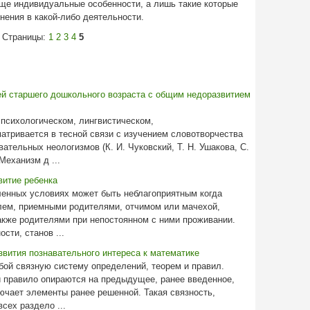
бще индивидуальные особенности, а лишь такие которые
ения в какой-либо деятельности.
Страницы:
1
2
3
4
5
ей старшего дошкольного возраста с общим недоразвитием
 психологическом, лингвистическом,
атривается в тесной связи с изучением словотворчества
ательных неологизмов (К. И. Чуковский, Т. Н. Ушакова, С.
Механизм д ...
итие ребенка
ленных условиях может быть неблагоприятным когда
лем, приемными родителями, отчимом или мачехой,
акже родителями при непостоянном с ними проживании.
сти, станов ...
звития познавательного интереса к математике
бой связную систему определений, теорем и правил.
и правило опираются на предыдущее, ранее введенное,
ючает элементы ранее решенной. Такая связность,
сех раздело ...