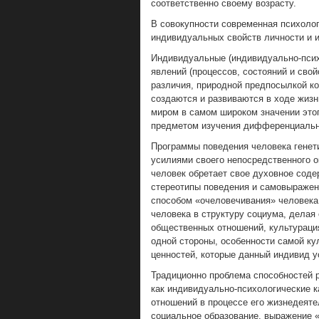
соответственно своему возрасту.
В совокупности современная психоло
индивидуальных свойств личности и и
Индивидуальные (индивидуально-психо
явлений (процессов, состояний и сво
различия, природной предпосылкой ко
создаются и развиваются в ходе жиз
миром в самом широком значении это
предметом изучения дифференциальн
Программы поведения человека генети
усилиями своего непосредственного о
человек обретает свое духовное соде
стереотипы поведения и самовыражени
способом «очеловечивания» человека.
человека в структуру социума, делая
общественных отношений, культураци
одной стороны, особенности самой ку
ценностей, которые данный индивид у
Традиционно проблема способностей 
как индивидуально-психологические 
отношений в процессе его жизнедеят
социальное образование, выражение 