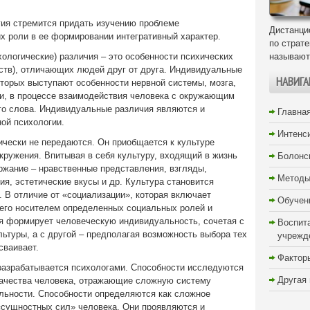
гия стремится придать изучению проблеме
Дистанци
х роли в ее формировании интегративный характер.
по страт
логические) различия – это особенности психических
называют
йств), отличающих людей друг от друга. Индивидуальные
НАВИГА
торых выступают особенности нервной системы, мозга,
ни, в процессе взаимодействия человека с окружающим
го слова. Индивидуальные различия являются и
Главна
ой психологии.
Интенс
чески не передаются. Он приобщается к культуре
кружения. Впитывая в себя культуру, входящий в жизнь
Болонс
ржание – нравственные представления, взгляды,
Методы
я, эстетические вкусы и др. Культура становится
 В отличие от «социализации», которая включает
Обучен
 его носителем определенных социальных ролей и
я формирует человеческую индивидуальность, сочетая с
Воспит
льтуры, а с другой – предполагая возможность выбора тех
учрежд
сваивает.
Фактор
разрабатывается психологами. Способности исследуются
Другая
качества человека, отражающие сложную систему
ельности. Способности определяются как сложное
«сущностных сил» человека. Они проявляются и