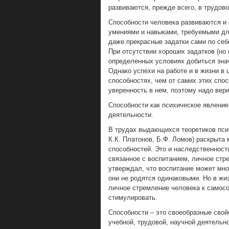
развиваются, прежде всего, в трудов
Способности человека развиваются и
умениями и навыками, требуемыми для
даже прекрасные задатки сами по себ
При отсутствии хороших задатков (но 
определенных условиях добиться зна
Однако успехи на работе и в жизни в 
способностях, чем от самих этих спос
уверенность в нем, поэтому надо вер
Способности как психическое явление
деятельности.
В трудах выдающихся теоретиков псих
К.К. Платонов, Б.Ф. Ломов) раскрыта
способностей. Это и наследственность
связанное с воспитанием, личное стр
утверждал, что воспитание может мног
они не родятся одинаковыми. Но в жи
личное стремление человека к самосо
стимулировать.
Способности – это своеобразные свойс
учебной, трудовой, научной деятельн