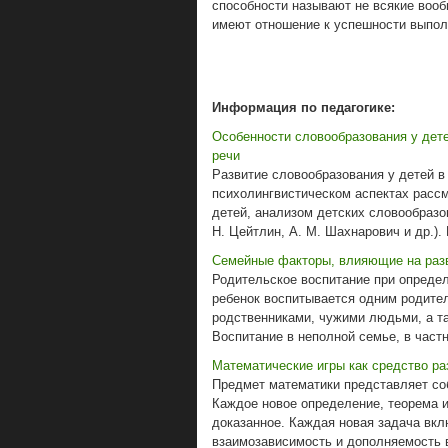
способности называют не всякие воо
имеют отношение к успешности выполн
Информация по педагогике:
Особенности словообразования у дет
речи
Развитие словообразования у детей в
психолингвистическом аспектах рассм
детей, анализом детских словообразов
Н. Цейтлин, А. М. Шахнарович и др.). 
Семейные факторы, влияющие на разв
Родительское воспитание при опреде
ребенок воспитывается одним родите
родственниками, чужими людьми, а т
Воспитание в неполной семье, в частно
Математические игры как средство ра
Предмет математики представляет со
Каждое новое определение, теорема 
доказанное. Каждая новая задача вкл
взаимозависимость и дополняемость в