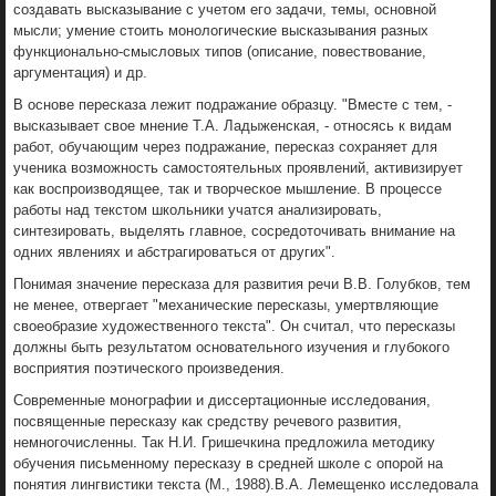
создавать высказывание с учетом его задачи, темы, основной
мысли; умение стоить монологические высказывания разных
функционально-смысловых типов (описание, повествование,
аргументация) и др.
В основе пересказа лежит подражание образцу. "Вместе с тем, -
высказывает свое мнение Т.А. Ладыженская, - относясь к видам
работ, обучающим через подражание, пересказ сохраняет для
ученика возможность самостоятельных проявлений, активизирует
как воспроизводящее, так и творческое мышление. В процессе
работы над текстом школьники учатся анализировать,
синтезировать, выделять главное, сосредоточивать внимание на
одних явлениях и абстрагироваться от других".
Понимая значение пересказа для развития речи В.В. Голубков, тем
не менее, отвергает "механические пересказы, умертвляющие
своеобразие художественного текста". Он считал, что пересказы
должны быть результатом основательного изучения и глубокого
восприятия поэтического произведения.
Современные монографии и диссертационные исследования,
посвященные пересказу как средству речевого развития,
немногочисленны. Так Н.И. Гришечкина предложила методику
обучения письменному пересказу в средней школе с опорой на
понятия лингвистики текста (М., 1988).В.А. Лемещенко исследовала