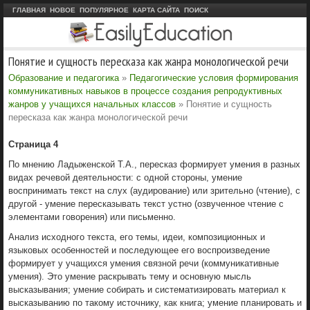
ГЛАВНАЯ
НОВОЕ
ПОПУЛЯРНОЕ
КАРТА САЙТА
ПОИСК
Понятие и сущность пересказа как жанра монологической речи
Образование и педагогика
»
Педагогические условия формирования
коммуникативных навыков в процессе создания репродуктивных
жанров у учащихся начальных классов
» Понятие и сущность
пересказа как жанра монологической речи
Страница 4
По мнению Ладыженской Т.А., пересказ формирует умения в разных
видах речевой деятельности: с одной стороны, умение
воспринимать текст на слух (аудирование) или зрительно (чтение), с
другой - умение пересказывать текст устно (озвученное чтение с
элементами говорения) или письменно.
Анализ исходного текста, его темы, идеи, композиционных и
языковых особенностей и последующее его воспроизведение
формирует у учащихся умения связной речи (коммуникативные
умения). Это умение раскрывать тему и основную мысль
высказывания; умение собирать и систематизировать материал к
высказыванию по такому источнику, как книга; умение планировать и