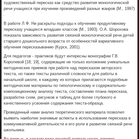
художественный пересказ как средство развития монологической
речи учащихся при изучении произведений разных жанров (М., 1997)
.
В работе Л.Ф. Ни раскрыты подходы к обучению продуктивному
пересказу учащихся младших классов (М., 1993). О.А. Шорохова
показала зависимость развития связной монологической речи детей
старшего дошкольного возраста от особенностей вариативного
обучения пересказыванию (Курск, 2001).
Для педагогов - практиков будут интересны монографии Г.В.
Королевой [18; 19], содержащие не только изложение уникальных
методических приемов при работе над пересказом авторского
текста, но также тексты различной сложности для работы в
начальной школе, к каждому из которых прилагаются подробные
методические материалы по типологическому и содержательно-
композиционному анализу текста, составлению плана пересказа,
разработке схем, рисунков и таблиц для более глубокого и
качественного усвоения содержания текста-образца.
Проведенный нами анализ теоретического материала позволил
выявить наиболее значимые аспекты в использовании пересказа в
коммуникативной деятельности и его роли в развитии связной речи
школьника:
Во-первых, в каждом виде речевой деятельности, помимо