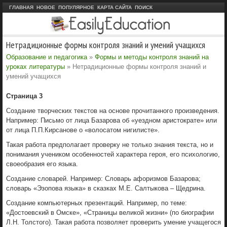
ГЛАВНАЯ
НОВОЕ
ПОПУЛЯРНОЕ
КАРТА САЙТА
ПОИСК
Нетрадиционные формы контроля знаний и умений учащихся
Образование и педагогика
»
Формы и методы контроля знаний на
уроках литературы
» Нетрадиционные формы контроля знаний и
умений учащихся
Страница 3
Создание творческих текстов на основе прочитанного произведения.
Например: Письмо от лица Базарова об «уездном аристократе» или
от лица П.П.Кирсанове о «волосатом нигилисте».
Такая работа предполагает проверку не только знания текста, но и
понимания учеником особенностей характера героя, его психологию,
своеобразия его языка.
Создание словарей. Например: Словарь афоризмов Базарова;
словарь «Эзопова языка» в сказках М.Е. Салтыкова – Щедрина.
Создание компьютерных презентаций. Например, по теме:
«Достоевский в Омске», «Страницы великой жизни» (по биографии
Л.Н. Толстого). Такая работа позволяет проверить умение учащегося