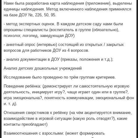
Нами была разработана карта наблюдения (приложение), выделены
единицы наблюдения. Метод включенного наблюдения применялся
на базе ДОУ №, 226, 50, 95.
- метод экспертных оценок. В каждом детском саду нами были
опрошены специалисты (воспитатель в группе (обязательно),
психолог, логопед, заведующая ДОУ)
- анкетный опрос (интервью) состоящий из открытых / закрытых
вопросов для работников ДОУ из 4 вопросов.
- анализ документации в ДОУ (приказы, положения и т.д.);
Анализ детских дошкольных учреждений
Исследование было проведено по трём группам критериев.
Поведение ребёнка: (демонстрирует ли самостоятельную игровую
деятельность, инициирует игру?, чаще играет один или в группе?,
игра эмоциональна?, понятность коммуникации, эмоциональный фон
и. т. д).
Отношения сверстников к ребёнку (на чём акцентируется внимание,
взаимодействие в игровой ситуации (какую роль отводят?), какие
контакты преобладают)
Взаимоотношения с взрослыми: (может формировать