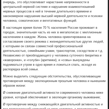
очередь, это обусловливает нарастание напряженности в
центральной нервной системе и нарушение взаимоотношений
нервных процессов в ней в течение длительного времени и
закономерное нарушение высшей нервной деятельности и психики
человека, соматических и вегетативных функций.
В настоящее время более 70 % населения России проживает в
городах, значительная часть из них в мегаполисах с миллионным
населением в каждом. Жизнь человека ориентированна на
согласование своего режима с жизнедеятельностью других людей,
с которыми он связан совместной профессиональной
деятельностью, семейными узами, транспортом, соседством и т.д.
Независимо от преобладающего у человека суточного биоритма и
«жаворонки», и «голуби» (аритмики), и «совы» вынуждены
подниматься утром в одно время и ложиться спать, исходя из
распорядка всей семьи.
Можно выделить следующие обстоятельства, обусловливающие
противоречия между эволюционным прошлым человека и нынешним
образом жизни:
Ø снижение двигательной активности современного человека ниже
уровня, который обеспечивает в эволюции организму выживание;
Ø противоречие между снижающейся двигательной активностью и
все возрастающей нагрузкой на мозг человека, с возникающим