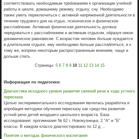
соответствовать необходимым требованиям к организации учебной
работы в школе, домашнему режиму, отдыху, сну. Необходимо
также уметь переключиться с активной напряженной деятельности в
течение трудового дня на отдых, психическое и физическое
расслабление. Активная физическая деятельность должна
чередоваться с расслаблением и активным отдыхом, образуя некое
динамическое равновесие. С возрастом человек больше нуждается
в длительном отдыхе, ему необходимо больше расслабляться, и к
тому же, вопреки некоторым распространенным мнениям, чаще и
дольше спать.
Страницы:
5
6
7
8
9
10
11
12
13
14
15
Информация по педагогике:
Диагностика исходного уровня развития связной речи в ходе устного
пересказа
Целью экспериментального исследования являлась разработка и
апробация методики обучения пересказу как средства развития
устной речи детей младшего школьного возраста. База
исследования: прогимназия № 62 г. Новокузнецка, 2 "А" и "Б"
классы. В каждом классе диагностировано по 12 д ...
Понятия о методах физического воспитания