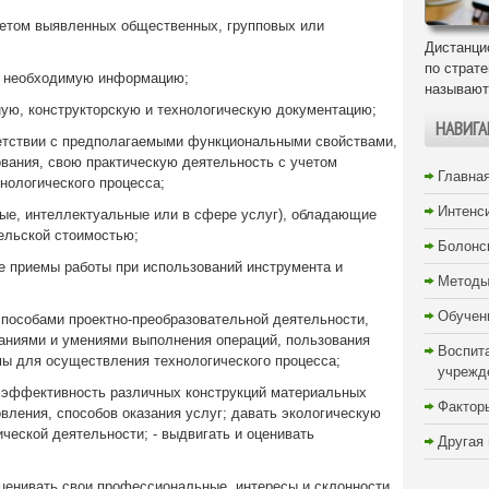
четом выявленных общественных, групповых или
Дистанци
по страт
ь необходимую информацию;
называют
ную, конструкторскую и технологическую документацию;
НАВИГА
ветствии с предполагаемыми функциональными свойствами,
вания, свою практическую деятельность с учетом
Главна
нологического процесса;
Интенс
ные, интеллектуальные или в сфере услуг), обладающие
ельской стоимостью;
Болонс
е приемы работы при использований инструмента и
Методы
Обучен
пособами проектно-преобразовательной деятельности,
аниями и умениями выполнения операций, пользования
Воспит
мы для осуществления технологического процесса;
учрежд
 эффективность различных конструкций материальных
Фактор
овления, способов оказания услуг; давать экологическую
ической деятельности; - выдвигать и оценивать
Другая
ценивать свои профессиональные, интересы и склонности