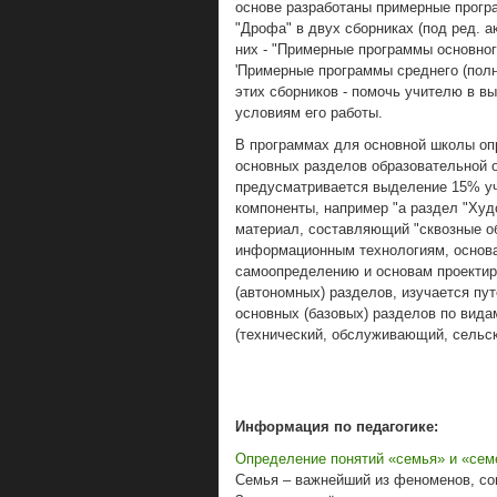
основе разработаны примерные програ
"Дрофа" в двух сборниках (под ред. а
них - "Примерные программы основного
'Примерные программы среднего (полно
этих сборников - помочь учителю в в
условиям его работы.
В программах для основной школы оп
основных разделов образовательной о
предусматривается выделение 15% уче
компоненты, например "а раздел "Худ
материал, составляющий "сквозные о
информационным технологиям, основ
самоопределению и основам проектир
(автономных) разделов, изучается пу
основных (базовых) разделов по вида
(технический, обслуживающий, сельск
Информация по педагогике:
Определение понятий «семья» и «сем
Семья – важнейший из феноменов, со