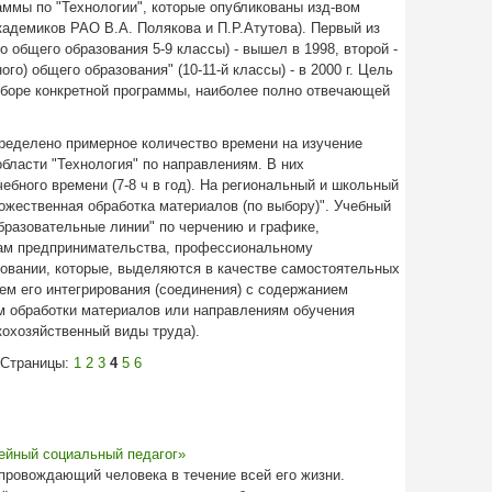
ммы по "Технологии", которые опубликованы изд-вом
кадемиков РАО В.А. Полякова и П.Р.Атутoва). Первый из
 общего образования 5-9 классы) - вышел в 1998, второй -
го) общего образования" (10-11-й классы) - в 2000 г. Цель
ыборе конкретной программы, наиболее полно отвечающей
ределено примерное количество времени на изучение
бласти "Технология" по направлениям. В них
бного времени (7-8 ч в год). На региональный и школьный
ожественная обработка материалов (по выбору)". Учебный
бразовательные линии" по черчению и графике,
ам предпринимательства, профессиональному
овании, которые, выделяются в качестве самостоятельных
тем его интегрирования (соединения) с содержанием
м обработки материалов или направлениям обучения
охозяйственный виды труда).
Страницы:
1
2
3
4
5
6
ейный социальный педагог»
провождающий человека в течение всей его жизни.