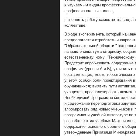
к изучаемым видам профессиональной
профессиональные планы;
выполнять работу самостоятельно, а 
коллективе.
В ходе эксперимента, который начинает
предполагается отработать инвариан
"Образовательной области "Технологи
направлениям: гуманитарному, социа
естественнонаучному, "Техническому 
Предстоит апробировать содержание 
профилям (уровни А и Б); уточнить в
составляющих, место теоретического 
учётом особой роли проектирования в
обучающихся; выявить пути активиза
учащихся; проанализировать возможн
Необходимой Программно-методическо
и содержание переподготовки занятых
апробировать ряд новых учебников и 
программах и учебной литературе по 
разработке этих учебных Материалов
содержания основного среднего общег
утвержденные Приказами Минобразован