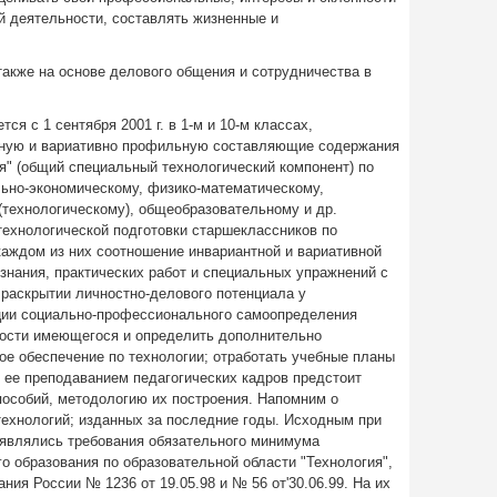
 деятельности, составлять жизненные и
также на основе делового общения и сотрудничества в
ся с 1 сентября 2001 г. в 1-м и 10-м классах,
тную и вариативно профильную составляющие содержания
я" (общий специальный технологический компонент) по
льно-экономическому, физико-математическому,
(технологическому), общеобразовательному и др.
технологической подготовки старшеклассников по
 каждом из них соотношение инвариантной и вариативной
знания, практических работ и специальных упражнений с
 раскрытии личностно-делового потенциала у
ции социально-профессионального самоопределения
ости имеющегося и определить дополнительно
е обеспечение по технологии; отработать учебные планы
 ее преподаванием педагогических кадров предстоит
пособий, методологию их построения. Напомним о
технологий; изданных за последние годы. Исходным при
 являлись требования обязательного минимума
о образования по образовательной области "Технология",
ия России № 1236 от 19.05.98 и № 56 от'30.06.99. На их