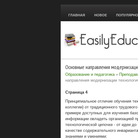
ГЛАВНАЯ
НОВОЕ
ПОПУЛЯРН
Основные направления модернизаци
Образование и педагогика
»
Преподав
направления модернизации технологи
Страница 4
Принципиальное отличие обучения тех
коллегии) от традиционного трудового
примере доступных для изучения базо
информации овладеть организацией пр
технологической цепочке - от идеи до
качестве содержательного инвариан
знаниями и умениями: