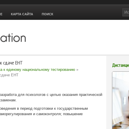
ОЕ
КАРТА САЙТА
ПОИСК
 к сдаче ЕНТ
Дистанци
ка к единому национальному тестированию
»
 сдаче ЕНТ
разработа для психологов с целью оказания практической
кзаменам.
поведения в период подготовки к государственным
саморегулирования и самоконтроля; повышение