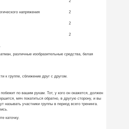
2
огического напряжения
2
2
2
.
атман, различные изобразительные средства, белая
и к группе, сближение друг с другом.
побежит по вашим рукам. Тот, у кого он окажется, должен
вершится, мяч покатиться обратно, в другую сторону, и вы
т называть участники группы в период всего тренинга.
лись.
те каточку.