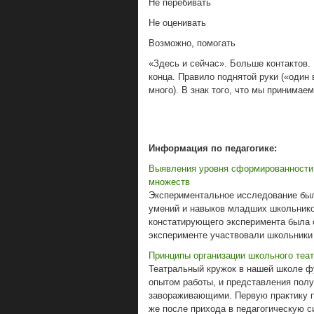
Не перебивать
Не оценивать
Возможно, помогать
«Здесь и сейчас». Больше контактов.
конца. Правило поднятой руки («один 
много). В знак того, что мы принимае
Информация по педагогике:
Выявления уровня сформированности 
множеств
Экспериментальное исследование был
умений и навыков младших школьнико
констатирующего эксперимента была 
эксперименте участвовали школьники 3
Принципы организации школьного теа
Театральный кружок в нашей школе ф
опытом работы, и представления пол
завораживающими. Первую практику п
же после прихода в педагогическую си