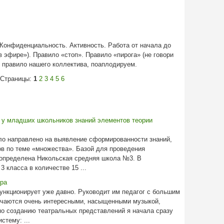
 Конфиденциальность. Активность. Работа от начала до
в эфире»). Правило «стоп». Правило «пирога» (не говори
м правило нашего коллектива, поаплодируем.
Страницы:
1
2
3
4
5
6
у младших школьников знаний элементов теории
о направлено на выявление сформированности знаний,
в по теме «множества». Базой для проведения
определена Никольская средняя школа №3. В
 класса в количестве 15 ...
тра
ункционирует уже давно. Руководит им педагог с большим
учаются очень интересными, насыщенными музыкой,
о созданию театральных представлений я начала сразу
стему: ...