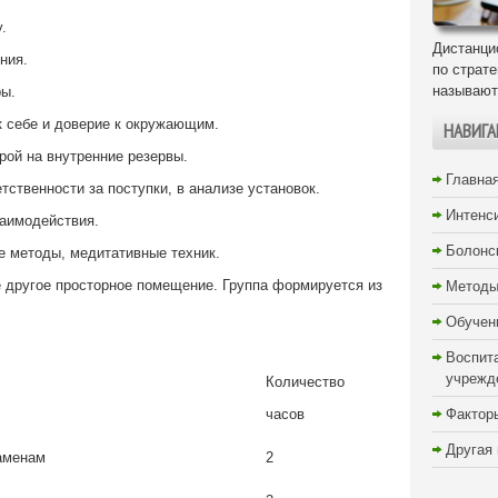
.
Дистанци
ния.
по страт
называют
ры.
к себе и доверие к окружающим.
НАВИГА
рой на внутренние резервы.
Главна
ственности за поступки, в анализе установок.
Интенс
заимодействия.
Болонс
е методы, медитативные техник.
е другое просторное помещение. Группа формируется из
Методы
Обучен
Воспит
учрежд
Количество
часов
Фактор
Другая
заменам
2