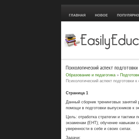
ГЛАВНАЯ
НОВОЕ
ПОПУЛЯРН
Психологический аспект подготовки
Образование и педагогика
»
Подготов
Психологический аспект подготовки к
Страница 1
Данный сборник тренинговых занятий 
помощи в подготовки выпускников к э
Цель: отработка стратегии и тактики 
экзаменам (ЕНТ); обучение навыкам 
уверенности в себе и своих силах.
Задачи: