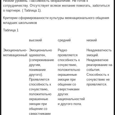
Низкий уровень: Пассивность безразличие. Не готов к
сотрудничеству. Отсутствует всякое желание помогать, заботиться
о партнере. ( Таблица 1).
Критерии сформированности культуры межнационального общения
младших школьников
Таблица 1
высокий
средний
низкий
Эмоционально-
Эмоционально
Редко
Неадекватность
мотивационный
адекватен,
проявляется
эмоций.
(сопереживание
способность к
Неадекватное
другим,
сочувствию,
реагирование на
понимание
положительно
события.
другого).
окрашенные
Способность к
Проявляется
эмоции при
сочувствию не
способность к
общении со
проявляется.
сочувствию,
сверстниками
положительно
других
окрашенные
национальностей
эмоции при
и другого пола.
общении со
сверстниками