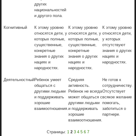
других
национальностей
и другого пола.
Когнитивный
К этому уровню
К этому уровню
К этому уровню
относятся дети, у
относятся дети, у
относятся дети,
которых полные,
которых полные,
у которых
существенные,
существенные,
отсутствуют
конкретные
конкретные
знания о других
знания о других
знания о других
нациях и
нациях и
нациях и
народностях.
народностях.
народностях.
Деятельностный
Ребенок умеет
Средняя
Не готов к
общаться с
активность.
сотрудничеству.
другими людьми
Ребенок не всегда
Отсутствует
и поддерживать
может общаться с
всякое желание
хорошие
другими людьми
помогать,
взаимоотношения.
и поддерживать
заботиться о
хорошие
партнере.
взаимоотношения.
Страницы:
1
2
3
4
5
6
7