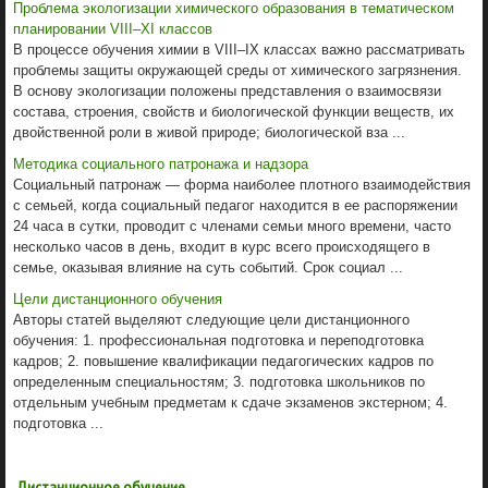
Проблема экологизации химического образования в тематическом
планировании VIII–XI классов
В процессе обучения химии в VIII–IX классах важно рассматривать
проблемы защиты окружающей среды от химического загрязнения.
В основу экологизации положены представления о взаимосвязи
состава, строения, свойств и биологической функции веществ, их
двойственной роли в живой природе; биологической вза ...
Методика социального патронажа и надзора
Социальный патронаж — форма наиболее плотного взаимодействия
с семьей, когда социальный педагог находится в ее распоряжении
24 часа в сутки, проводит с членами семьи много времени, часто
несколько часов в день, входит в курс всего происходящего в
семье, оказывая влияние на суть событий. Срок социал ...
Цели дистанционного обучения
Авторы статей выделяют следующие цели дистанционного
обучения: 1. профессиональная подготовка и переподго­товка
кадров; 2. повышение квалификации педагогических кадров по
определенным специальностям; 3. подготовка школьников по
отдельным учеб­ным предметам к сдаче экзаменов экстерном; 4.
подготовка ...
Дистанционное обучение