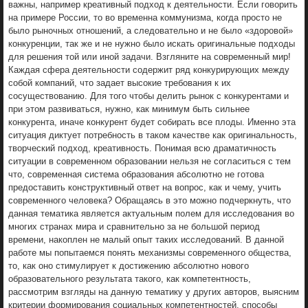
важны, например креативный подход к деятельности. Если говорить
на примере России, то во временна коммунизма, когда просто не
было рыночных отношений, а следовательно и не было «здоровой»
конкуренции, так же и не нужно было искать оригинальные подходы
для решения той или иной задачи. Взгляните на современный мир!
Каждая сфера деятельности содержит ряд конкурирующих между
собой компаний, что задает высокие требования к их
сосуществованию. Для того чтобы делить рынок с конкурентами и
при этом развиваться, нужно, как минимум быть сильнее
конкурента, иначе конкурент будет собирать все плоды. Именно эта
ситуация диктует потребность в таком качестве как оригинальность,
творческий подход, креативность. Понимая всю драматичность
ситуации в современном образовании нельзя не согласиться с тем
что, современная система образования абсолютно не готова
предоставить конструктивный ответ на вопрос, как и чему, учить
современного человека? Обращаясь в это можно подчеркнуть, что
данная тематика является актуальным полем для исследования во
многих странах мира и сравнительно за не большой период
времени, накоплен не малый опыт таких исследований. В данной
работе мы попытаемся понять механизмы современного общества,
то, как оно стимулирует к достижению абсолютно нового
образовательного результата такого, как компетентность,
рассмотрим взгляды на данную тематику у других авторов, выясним
критерии формирования социальных компетентностей, способы