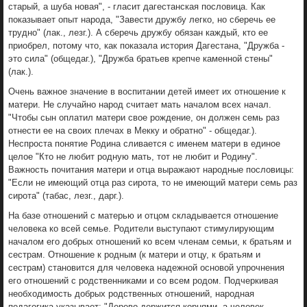
старый, а шуба новая", - гласит дагестанская пословица. Как
показывает опыт народа, "Завести дружбу легко, но сберечь ее
трудно" (лак., лезг.). А сберечь дружбу обязан каждый, кто ее
приобрел, потому что, как показала история Дагестана, "Дружба -
это сила" (общедаг.), "Дружба братьев крепче каменной стены"
(лак.).
Очень важное значение в воспитании детей имеет их отношение к
матери. Не случайно народ считает мать началом всех начал.
"Чтобы сын оплатил матери свое рождение, он должен семь раз
отнести ее на своих плечах в Мекку и обратно" - общедаг.).
Неспроста понятие Родина сливается с именем матери в единое
целое "Кто не любит родную мать, тот не любит и Родину".
Важность почитания матери и отца выражают народные пословицы:
"Если не имеющий отца раз сирота, то не имеющий матери семь раз
сирота" (табас, лезг., дарг.).
На базе отношений с матерью и отцом складывается отношение
человека ко всей семье. Родители выступают стимулирующим
началом его добрых отношений ко всем членам семьи, к братьям и
сестрам. Отношение к родным (к матери и отцу, к братьям и
сестрам) становится для человека надежной основой упрочнения
его отношений с родственниками и со всем родом. Подчеркивая
необходимость добрых родственных отношений, народная
педагогика указывает: "Дерево держится корнями, а человек