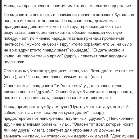
Народные нравственные понятия имеют весьма емкое содержание.
Правдивость и честность в понимании горцев охватывает буквально
все, что исходит от человека. Правдивая речь, доказуемая
правдивыми действиями, честный труд, приносящий честные
результаты, равносильная схватка, обеспечивающая честную
победу, - вот, по мнению народа, главные признаки проявления
честности. "Чужого не бери - вдруг кто-то охраняет, что бы ни было
не ври: вдруг кто-то правду знает" (общедаг.), "Сидеть можно и
криво, но говори только прямо" (дарг.), - советует опыт народной
педагогики.
Сама жизнь убедила трудящихся в том, что "Ложь долго не потянет"
(авар.), что "Правда все равно возьмет верх" (лезг.).
С понятиями "правдивость" и "честность" у дагестанцев тесно
связано понятие "дружба". Основой дружбы считается искренность,
честность, правдивость, презрение ко лжи и лицемерию.
Народ презирает дружбу ложную ("Пусть умрет тот друг, который
забыл, как ты с ним последний кусок делил" - авар.),
предостерегает от неискренних, двуличных "друзей", ("Неискренний
друг - неизлечимая болезнь" - лак., "Опасен тот враг, который носит
личину друга" - лезг.), советует для упрочения уз дружбы, не
забывать ни своих, ни отцовских, ни дедовских друзей. "Друг лучше