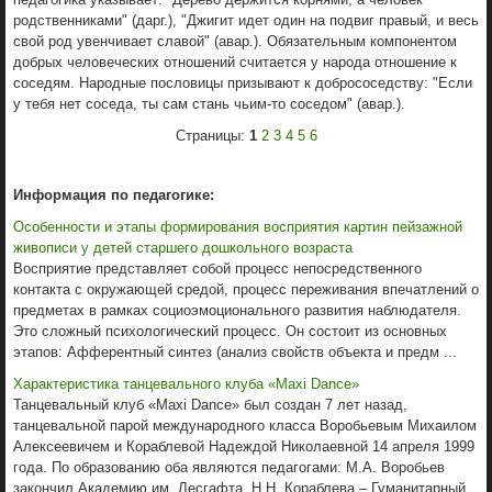
родственниками" (дарг.), "Джигит идет один на подвиг правый, и весь
свой род увенчивает славой" (авар.). Обязательным компонентом
добрых человеческих отношений считается у народа отношение к
соседям. Народные пословицы призывают к добрососедству: "Если
у тебя нет соседа, ты сам стань чьим-то соседом" (авар.).
Страницы:
1
2
3
4
5
6
Информация по педагогике:
Особенности и этапы формирования восприятия картин пейзажной
живописи у детей старшего дошкольного возраста
Восприятие представляет собой процесс непосредственного
контакта с окружающей средой, процесс переживания впечатлений о
предметах в рамках социоэмоционального развития наблюдателя.
Это сложный психологический процесс. Он состоит из основных
этапов: Афферентный синтез (анализ свойств объекта и предм ...
Характеристика танцевального клуба «Maxi Dance»
Танцевальный клуб «Maxi Dance» был создан 7 лет назад,
танцевальной парой международного класса Воробьевым Михаилом
Алексеевичем и Кораблевой Надеждой Николаевной 14 апреля 1999
года. По образованию оба являются педагогами: М.А. Воробьев
закончил Академию им. Лесгафта, Н.Н. Кораблева – Гуманитарный