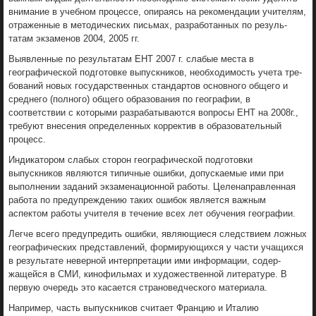
внимание в учебном процессе, опираясь на рекомен­дации учителям,
отраженные в методиче­ских письмах, разработанных по резуль­
татам экзаменов 2004, 2005 гг.
Выявленные по результатам ЕНТ 2007 г. слабые места в
географической подготов­ке выпускников, необходимость учета тре­
бований новых государственных стандар­тов основного общего и
среднего (полно­го) общего образования по географии, в
соответствии с которыми разрабатывают­ся вопросы ЕНТ на 2008г.,
требуют внесения определенных корректив в об­разовательный
процесс.
Индикатором слабых сторон географи­ческой подготовки
выпускников являют­ся типичные ошибки, допускаемые ими при
выполнении заданий экзаменацион­ной работы. Целенаправленная
работа по предупреждению таких ошибок является важным
аспектом работы учителя в тече­ние всех лет обучения географии.
Легче всего предупредить ошибки, яв­ляющиеся следствием ложных
географи­ческих представлений, формирующихся у части учащихся
в результате неверной интерпретации ими информации, содер­
жащейся в СМИ, кинофильмах и художе­ственной литературе. В
первую очередь это касается страноведческого материала.
Например, часть выпускников считает Францию и Италию