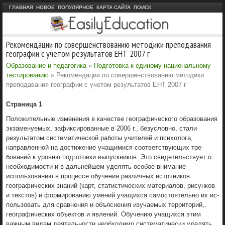
ГЛАВНАЯ
НОВОЕ
ПОПУЛЯРНОЕ
КАРТА САЙТА
ПОИСК
Рекомендации по совершенствованию методики преподавания
географии с учетом результатов ЕНТ 2007 г
Образование и педагогика
»
Подготовка к единому национальному
тестированию
» Рекомендации по совершенствованию методики
преподавания географии с учетом результатов ЕНТ 2007 г
Страница 1
Положительные изменения в качестве географического образования
экзаменуе­мых, зафиксированные в 2006 г., безуслов­но, стали
результатом систематической работы учителей и психолога,
направленной на дости­жение учащимися соответствующих тре­
бований к уровню подготовки выпускни­ков. Это свидетельствует о
необходимос­ти и в дальнейшем уделять особое внима­ние
использованию в процессе обучения различных источников
географических знаний (карт, статистических материалов, рисунков
и текстов) и формированию умений учащихся самостоятельно их ис­
пользовать для сравнения и объяснения изучаемых территорий,.
географических объектов и явлений. Обучению учащихся этим
важным видам деятельности необхо­димо систематически уделять