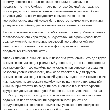
преимущественно сельскохозяйственными странами, не
представляет, что Сибирь — это не толь­ко бескрайние таежные
просторы, но и густонаселенные промышленные районы. В таких
случаях действенным средством повышения качества
географических зна­ний может быть простое привлечение внимания
учащихся к ошибкам, допуска­емым на экзамене, их анализ.
Но часто причиной типичных ошибок являются не пробелы в знаниях
фактоло­гического характера, а недостаточная сформированность
важных умений, непо­нимание ключевой географической тер­
минологии, что является основой форми­рования главных
предметных компетентностей.
Анализ типичных ошибок 2007 г. поз­волил установить, что для групп
выпуск­ников, имеющих различный уровень под­готовки, характерны
разные ошибки. Так, ошибки, допускаемые при ответах на за­дания
базового уровня сложности, наибо­лее характерны для группы
выпускников, имеющих невысокий уровень подготовки («отличники»,
как правило, не допускают ошибок при выполнении этих заданий).
Ошибки при ответах на задания повышен­ного и высокого уровня
трудности допус­каются группой более сильных учащихся, так как
слабые учащиеся часто даже не приступают к выполнению таких
заданий. В целях повышения эффективности рабо­ты по
предупреждению типичных ошибок выпускников целесообразно
использовать дифференцированный подход.