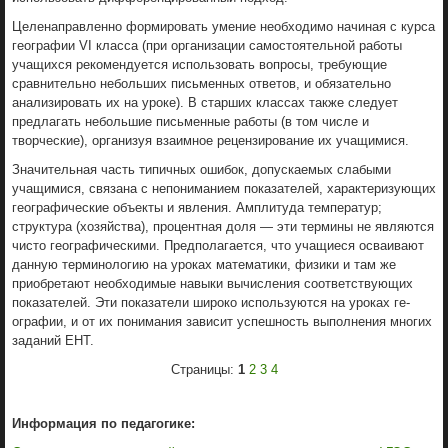
Целенаправленно формировать умение необходимо начиная с курса
географии VI класса (при организации самостоятельной работы
учащихся реко­мендуется использовать вопросы, требу­ющие
сравнительно небольших письмен­ных ответов, и обязательно
анализировать их на уроке). В старших классах также следует
предлагать небольшие письмен­ные работы (в том числе и
творческие), организуя взаимное рецензирование их учащимися.
Значительная часть типичных ошибок, допускаемых слабыми
учащимися, связа­на с непониманием показателей, характе­ризующих
географические объекты и яв­ления. Амплитуда температур;
структура (хозяйства), процентная доля — эти тер­мины не являются
чисто географически­ми. Предполагается, что учащиеся осваи­вают
данную терминологию на уроках математики, физики и там же
приобрета­ют необходимые навыки вычисления со­ответствующих
показателей. Эти показа­тели широко используются на уроках ге­
ографии, и от их понимания зависит ус­пешность выполнения многих
заданий ЕНТ.
Страницы:
1
2
3
4
Информация по педагогике: