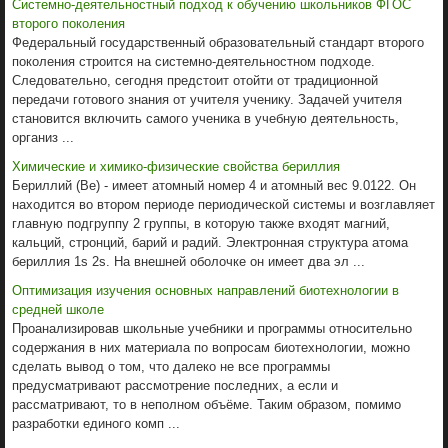
Системно-деятельностный подход к обучению школьников ФГОС
второго поколения
Федеральный государственный образовательный стандарт второго
поколения строится на системно-деятельностном подходе.
Следовательно, сегодня предстоит отойти от традиционной
передачи готового знания от учителя ученику. Задачей учителя
становится включить самого ученика в учебную деятельность,
организ ...
Химические и химико-физические свойства бериллия
Бериллий (Be) - имеет атомный номер 4 и атомный вес 9.0122. Он
находится во втором периоде периодической системы и возглавляет
главную подгруппу 2 группы, в которую также входят магний,
кальций, стронций, барий и радий. Электронная структура атома
бериллия 1s 2s. На внешней оболочке он имеет два эл ...
Оптимизация изучения основных направлений биотехнологии в
средней школе
Проанализировав школьные учебники и программы относительно
содержания в них материала по вопросам биотехнологии, можно
сделать вывод о том, что далеко не все программы
предусматривают рассмотрение последних, а если и
рассматривают, то в неполном объёме. Таким образом, помимо
разработки единого комп ...