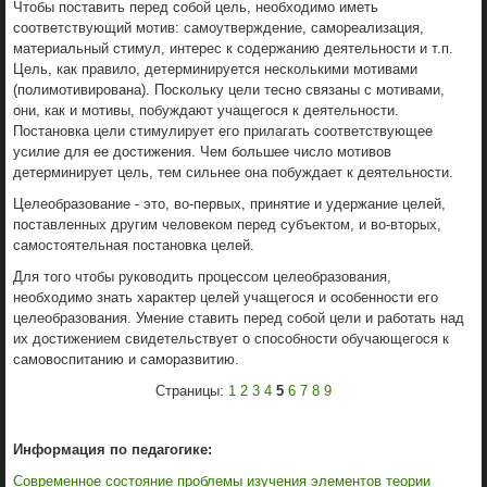
Чтобы поставить перед собой цель, необходимо иметь
соответствующий мотив: самоутверждение, самореализация,
материальный стимул, интерес к содержанию деятельности и т.п.
Цель, как правило, детерминируется несколькими мотивами
(полимотивирована). Поскольку цели тесно связаны с мотивами,
они, как и мотивы, побуждают учащегося к деятельности.
Постановка цели стимулирует его прилагать соответствующее
усилие для ее достижения. Чем большее число мотивов
детерминирует цель, тем сильнее она побуждает к деятельности.
Целеобразование - это, во-первых, принятие и удержание целей,
поставленных другим человеком перед субъектом, и во-вторых,
самостоятельная постановка целей.
Для того чтобы руководить процессом целеобразования,
необходимо знать характер целей учащегося и особенности его
целеобразования. Умение ставить перед собой цели и работать над
их достижением свидетельствует о способности обучающегося к
самовоспитанию и саморазвитию.
Страницы:
1
2
3
4
5
6
7
8
9
Информация по педагогике:
Современное состояние проблемы изучения элементов теории