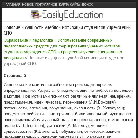
ГЛАВНАЯ
НОВОЕ
ПОПУЛЯРНОЕ
КАРТА САЙТА
ПОИСК
Понятие и сущность учебной мотивации студентов учреждений
СПО
Образование и педагогика
»
Использование современных
педагогических средств для формирования учебных мотивов
студентов учреждения СПО в процессе изучения специальных
дисциплин
» Понятие и сущность учебной мотивации студентов
учреждений СПО
Страница 5
Изменение и развитие потребностей происходит через их
опредмечивание. Результат опредмечивания потребности воплощён
в мотиве. Под мотивами понимают различные явления: намерения,
представления, идеи, чувства, переживания (Л.И.Божович);
потребности, влечения, побуждения, склонности (X. Хекхаузен);
предмет потребности — материальный или идеальный, чувственно
воспринимаемый или данный только в представлении, в мысленном
плане (А.Н.Леонтьев); установки (А. Маслоу); условия
существования (К.Вилюнас); побуждения, от которых зависит
целенаправленный характер действий (В.С.Мерлин) и др.