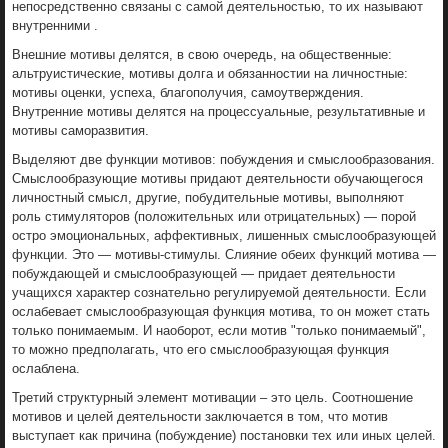
непосредственно связаны с самой деятельностью, то их называют
внутренними .
Внешние мотивы делятся, в свою очередь, на общественные:
альтруистические, мотивы долга и обязанностии на личностные:
мотивы оценки, успеха, благополучия, самоутверждения.
Внутренние мотивы делятся на процессуальные, результативные и
мотивы саморазвития.
Выделяют две функции мотивов: побуждения и смыслообразования.
Смыслообразующие мотивы придают деятельности обучающегося
личностный смысл, другие, побудительные мотивы, выполняют
роль стимуляторов (положительных или отрицательных) — порой
остро эмоциональных, аффективных, лишенных смыслообразующей
функции. Это — мотивы-стимулы. Слияние обеих функций мотива —
побуждающей и смыслообразующей — придает деятельности
учащихся характер сознательно регулируемой деятельности. Если
ослабевает смыслообразующая функция мотива, то он может стать
только понимаемым. И наоборот, если мотив "только понимаемый",
то можно предполагать, что его смыслообразующая функция
ослаблена.
Третий структурный элемент мотивации – это цель. Соотношение
мотивов и целей деятельности заключается в том, что мотив
выступает как причина (побуждение) постановки тех или иных целей.