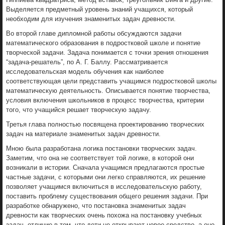
Выделяется предметный уровень знаний учащихся, который
необходим для изучения знаменитых задач древности.
Во второй главе дипломной работы обсуждаются задачи
математического образования в подростковой школе и понятие
творческой задачи. Задача понимается с точки зрения отношения
“задача-решатель”, по А. Г. Баллу. Рассматривается
исследовательская модель обучения как наиболее
соответствующая цели представить учащимся подростковой школы
математическую деятельность. Описывается понятие творчества,
условия включения школьников в процесс творчества, критерии
того, что учащийся решает творческую задачу.
Третья глава полностью посвящена проектированию творческих
задач на материале знаменитых задач древности.
Мною была разработана логика постановки творческих задач.
Заметим, что она не соответствует той логике, в которой они
возникали в истории. Сначала учащимся предлагаются простые
частные задачи, с которыми они легко справляются, их решение
позволяет учащимся включиться в исследовательскую работу,
поставить проблему существования общего решения задачи. При
разработке обнаружено, что постановка знаменитых задач
древности как творческих очень похожа на постановку учебных
задач, отличие в том, что дети не открывают новое средство, а оно